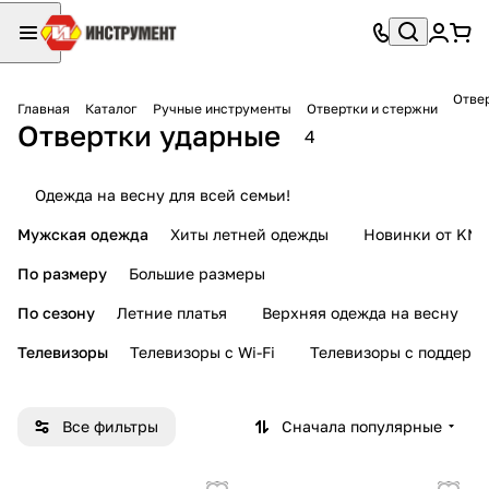
Отве
Главная
Каталог
Ручные инструменты
Отвертки и стержни
Отвертки ударные
4
Одежда на весну для всей семьи!
Мужская одежда
Хиты летней одежды
Новинки от KMI
По размеру
Большие размеры
По сезону
Летние платья
Верхняя одежда на весну
Телевизоры
Телевизоры с Wi-Fi
Телевизоры с поддерж
Все фильтры
Сначала популярные