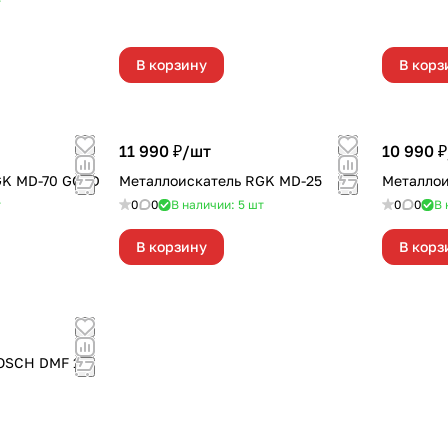
т
В корзину
В корз
11 990 ₽/
шт
10 990 ₽
GK MD-70 GOLD
Металлоискатель RGK MD-25
Металлои
т
0
0
В наличии: 5
шт
0
0
В 
В корзину
В корз
BOSCH DMF 10