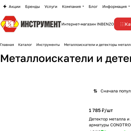
Акции
Бренды
Услуги
Компания
Блог
Информация
Ка
Интернет-магазин INBENZO
Главная
Каталог
Инструменты
Металлоискатели и детекторы металл
Металлоискатели и дете
Детекторы металла
Металлоискатели
5 товаров
4 товара
Сначала попу
1 785 ₽/
шт
Детектор металла и
арматуры CONDTRO