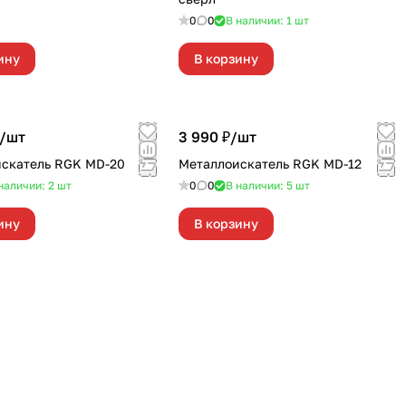
0
0
В наличии: 1
шт
ину
В корзину
/
шт
3 990 ₽/
шт
скатель RGK MD-20
Металлоискатель RGK MD-12
наличии: 2
шт
0
0
В наличии: 5
шт
ину
В корзину