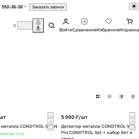
) 550-36-38
Заказать звонок
Войти
Сравнение
Избранное
Корзина
шт
5 990 ₽/
шт
р металла CONDTROL SCAN
Детектор металла CONDTROL Wall
Pro CONDTROL Set + набор бит и
наличии: 5
шт
сверл