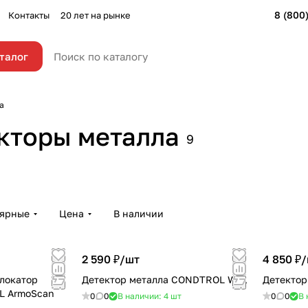
8 (800
Контакты
20 лет на рынке
талог
а
кторы металла
9
лярные
Цена
В наличии
2 590 ₽/
шт
4 850 ₽/
 локатор
Детектор металла CONDTROL Wall
Детекто
L ArmoScan
0
0
В наличии: 4
шт
0
0
В 