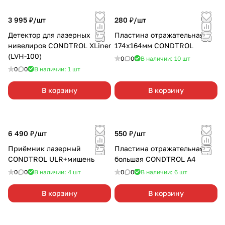
3 995 ₽/
шт
280 ₽/
шт
Детектор для лазерных
Пластина отражательная
нивелиров CONDTROL XLiner
174х164мм CONDTROL
(LVH-100)
0
0
В наличии: 10
шт
0
0
В наличии: 1
шт
В корзину
В корзину
6 490 ₽/
шт
550 ₽/
шт
Приёмник лазерный
Пластина отражательная
CONDTROL ULR+мишень
большая CONDTROL A4
0
0
В наличии: 4
шт
0
0
В наличии: 6
шт
В корзину
В корзину