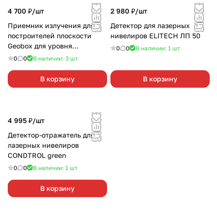
4 700 ₽/
шт
2 980 ₽/
шт
Приемник излучения для
Детектор для лазерных
построителей плоскости
нивелиров ELITECH ЛП 50
Geobox для уровня
0
0
В наличии: 1
шт
REDTRACE SD9-5
0
0
В наличии: 3
шт
В корзину
В корзину
4 995 ₽/
шт
Детектор-отражатель для
лазерных нивелиров
CONDTROL green
0
0
В наличии: 1
шт
В корзину