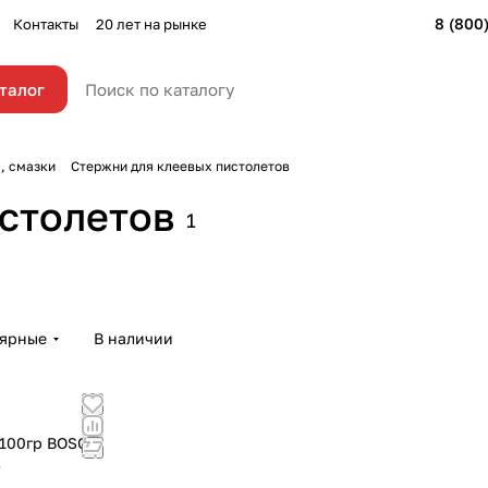
8 (800
Контакты
20 лет на рынке
талог
, смазки
Стержни для клеевых пистолетов
столетов
1
лярные
В наличии
 100гр BOSCH
т