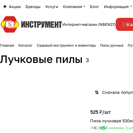
Акции
Бренды
Услуги
Компания
Блог
Информация
Ка
Интернет-магазин INBENZO
Главная
Каталог
Садовый инструмент и инвентарь
Пилы ручные
Лу
Лучковые пилы
3
Сначала попу
525 ₽/
шт
Пила лучковая 530м
0
0
В наличии: 3
ш