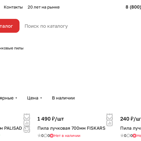
8 (800
Контакты
20 лет на рынке
талог
чковые пилы
лярные
Цена
В наличии
1 490 ₽/
шт
240 ₽/
ш
м PALISAD
Пила лучковая 700мм FISKARS
Пила луч
т
0
0
Нет в наличии
0
0
Не