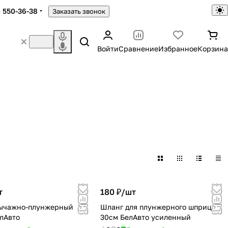
) 550-36-38
Заказать звонок
Войти
Сравнение
Избранное
Корзина
т
180 ₽/
шт
ычажно-плунжерный
Шланг для плунжерного шприца
лАвто
30см БелАвто усиленный