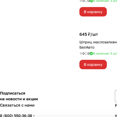
0
0
В наличии: 5
ш
В корзину
645 ₽/
шт
Шприц маслозаливн
БелАвто
0
0
В наличии: 5
ш
В корзину
Подписаться
на новости и акции
Связаться с нами
8 (800) 550-36-38
К