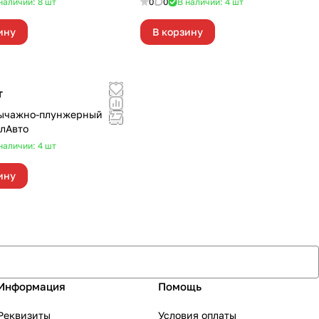
наличии: 8
шт
0
0
В наличии: 4
шт
ину
В корзину
т
ычажно-плунжерный
лАвто
наличии: 4
шт
ину
Информация
Помощь
Реквизиты
Условия оплаты