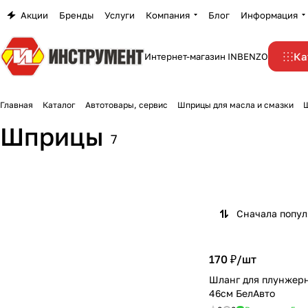
Акции
Бренды
Услуги
Компания
Блог
Информация
Ка
Интернет-магазин INBENZO
Главная
Каталог
Автотовары, сервис
Шприцы для масла и смазки
Шприцы
7
Сначала попу
170 ₽/
шт
Шланг для плунжер
46см БелАвто