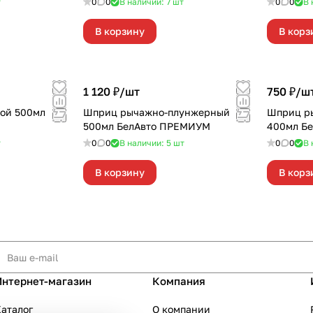
т
0
0
В наличии: 7
шт
0
0
В 
В корзину
В корз
1 120 ₽/
шт
750 ₽/
ш
ой 500мл
Шприц рычажно-плунжерный
Шприц р
500мл БелАвто ПРЕМИУМ
400мл Бе
т
0
0
В наличии: 5
шт
0
0
В 
В корзину
В корз
Интернет-магазин
Компания
аталог
О компании