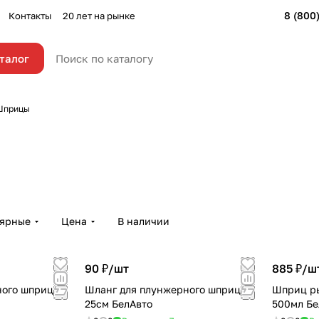
8 (800
Контакты
20 лет на рынке
талог
Шприцы
лярные
Цена
В наличии
90 ₽/
шт
885 ₽/
ш
ного шприца
Шланг для плунжерного шприца
Шприц р
25см БелАвто
500мл Бе