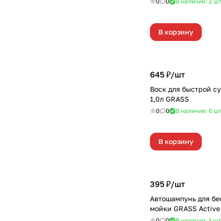
0
0
В наличии: 2
ш
В корзину
645 ₽/
шт
Воск для быстрой с
1,0л GRASS
0
0
В наличии: 6
ш
В корзину
395 ₽/
шт
Автошампунь для бе
мойки GRASS Active
0
0
В наличии: 1
шт