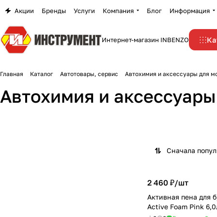
Акции
Бренды
Услуги
Компания
Блог
Информация
Ка
Интернет-магазин INBENZO
Главная
Каталог
Автотовары, сервис
Автохимия и аксессуары для м
Пены для бесконт
Автохимия и аксессуары
Воски
мойки
3 товара
1 товар
Сначала попу
2 460 ₽/
шт
Активная пена для 
Active Foam Pink 6,