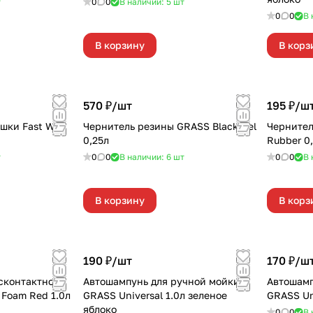
т
0
0
В наличии: 5
шт
0
0
В 
В корзину
В корз
570 ₽/
шт
195 ₽/
ш
ушки Fast Wax
Чернитель резины GRASS Black Gel
Чернител
0,25л
Rubber 0
т
0
0
В наличии: 6
шт
0
0
В 
В корзину
В корз
190 ₽/
шт
170 ₽/
ш
сконтактной
Автошампунь для ручной мойки
Автошамп
 Foam Red 1.0л
GRASS Universal 1.0л зеленое
яблоко
0
0
В 