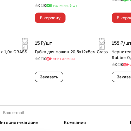
0
0
В наличии: 5
шт
В корзину
В корз
15 ₽/
шт
155 ₽/
ш
ax 1,0л GRASS
Губка для машин 20,5х12х5см Grass
Чернител
Rubber 0
0
0
Нет в наличии
0
0
Не
Заказать
Заказа
Интернет-магазин
Компания