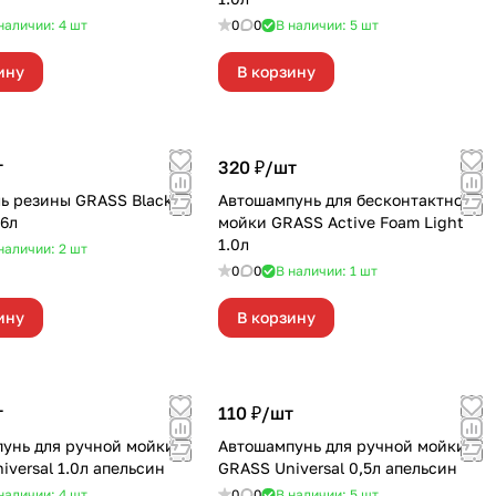
наличии: 4
шт
0
0
В наличии: 5
шт
ину
В корзину
т
320 ₽/
шт
ь резины GRASS Black
Автошампунь для бесконтактной
,6л
мойки GRASS Active Foam Light
1.0л
наличии: 2
шт
0
0
В наличии: 1
шт
ину
В корзину
т
110 ₽/
шт
унь для ручной мойки
Автошампунь для ручной мойки
GRASS Universal 1.0л апельсин
GRASS Universal 0,5л апельсин
наличии: 4
шт
0
0
В наличии: 5
шт