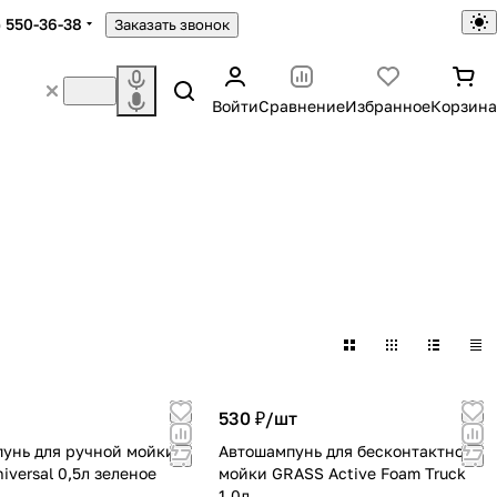
) 550-36-38
Заказать звонок
Войти
Сравнение
Избранное
Корзина
ни
Щётки, губки, салфетки
в
1 товар
530 ₽/
шт
унь для ручной мойки
Автошампунь для бесконтактной
iversal 0,5л зеленое
мойки GRASS Active Foam Truck
1.0л