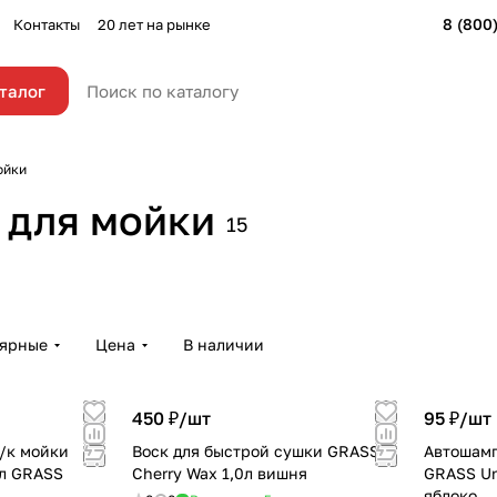
8 (800
Контакты
20 лет на рынке
талог
ойки
актной
 для мойки
15
Чернители резины
Шампу
3 товара
7 товаро
лярные
Цена
В наличии
450 ₽/
шт
95 ₽/
шт
б/к мойки
Воск для быстрой сушки GRASS
Автошамп
0л GRASS
Cherry Wax 1,0л вишня
GRASS Un
яблоко