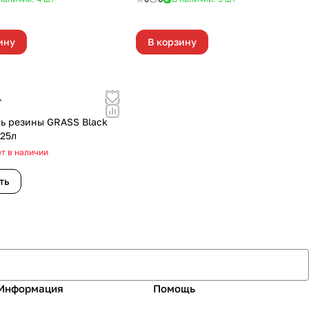
ину
В корзину
т
ь резины GRASS Black
,25л
т в наличии
ть
Информация
Помощь