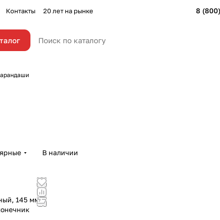
8 (800
Контакты
20 лет на рынке
талог
арандаши
лярные
В наличии
ый, 145 мм,
конечник