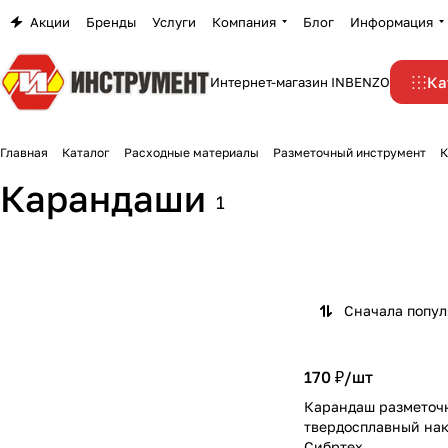
Акции
Бренды
Услуги
Компания
Блог
Информация
Ка
Интернет-магазин INBENZO
Главная
Каталог
Расходные материалы
Разметочный инструмент
К
Карандаши
1
Сначала попу
170 ₽/
шт
Карандаш разметочн
твердосплавный на
Сибртех