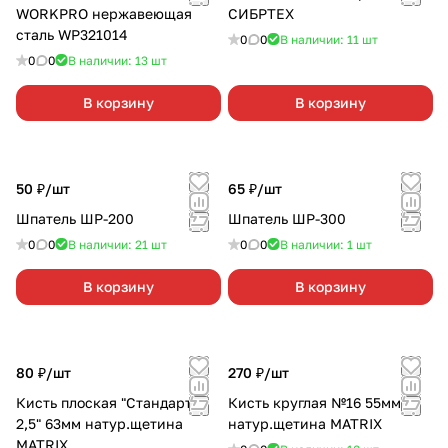
WORKPRO нержавеющая
СИБРТЕХ
сталь WP321014
0
0
В наличии: 11
шт
0
0
В наличии: 13
шт
В корзину
В корзину
50 ₽/
шт
65 ₽/
шт
Шпатель ШР-200
Шпатель ШР-300
0
0
В наличии: 21
шт
0
0
В наличии: 1
шт
В корзину
В корзину
80 ₽/
шт
270 ₽/
шт
Кисть плоская "Стандарт"
Кисть круглая №16 55мм
2,5" 63мм натур.щетина
натур.щетина MATRIX
MATRIX