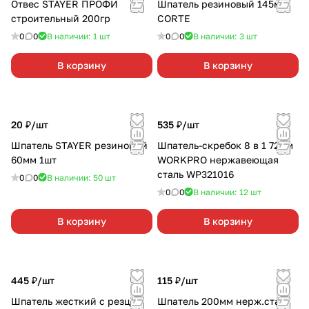
Отвес STAYER ПРОФИ
Шпатель резиновый 145мм
строительный 200гр
CORTE
0
0
В наличии: 1
шт
0
0
В наличии: 3
шт
В корзину
В корзину
20 ₽/
шт
535 ₽/
шт
Шпатель STAYER резиновый
Шпатель-скребок 8 в 1 72мм
60мм 1шт
WORKPRO нержавеющая
сталь WP321016
0
0
В наличии: 50
шт
0
0
В наличии: 12
шт
В корзину
В корзину
445 ₽/
шт
115 ₽/
шт
Шпатель жесткий с резцом
Шпатель 200мм нерж.сталь