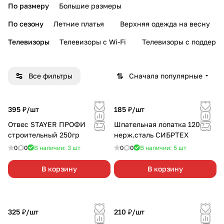
По размеру
Большие размеры
По сезону
Летние платья
Верхняя одежда на весну
Телевизоры
Телевизоры с Wi-Fi
Телевизоры с поддерж
Все фильтры
Сначала популярные
395 ₽/
шт
185 ₽/
шт
Отвес STAYER ПРОФИ
Шпательная лопатка 120мм
строительный 250гр
нерж.сталь СИБРТЕХ
0
0
В наличии: 3
шт
0
0
В наличии: 5
шт
В корзину
В корзину
325 ₽/
шт
210 ₽/
шт