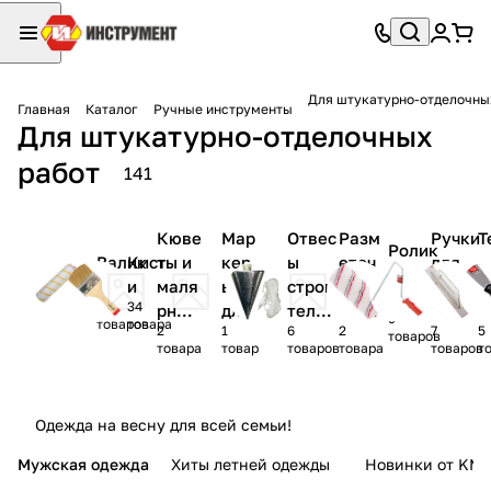
Для штукатурно-отделочны
Главная
Каталог
Ручные инструменты
Для штукатурно-отделочных
работ
141
Кюве
Мар
Отвес
Разм
Ручки
Т
Ролик
Валик
Кист
ты и
кер
ы
еточ
для
,
и и
и
и
маля
ы
строи
ные
валик
г
шубки
13
34
рные
для
тельн
шнур
ов
л
9
товаров
товара
2
1
6
2
7
5
ванн
отв
ые
ы
товаров
товара
товар
товаров
товара
товаров
т
очки
ерст
ий и
диаг
Одежда на весну для всей семьи!
она
лей
Мужская одежда
Хиты летней одежды
Новинки от KMI