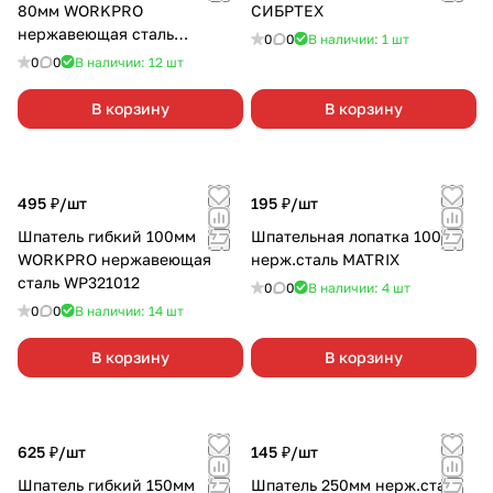
80мм WORKPRO
СИБРТЕХ
нержавеющая сталь
0
0
В наличии: 1
шт
WP321015
0
0
В наличии: 12
шт
В корзину
В корзину
495 ₽/
шт
195 ₽/
шт
Шпатель гибкий 100мм
Шпательная лопатка 100мм
WORKPRO нержавеющая
нерж.сталь MATRIX
сталь WP321012
0
0
В наличии: 4
шт
0
0
В наличии: 14
шт
В корзину
В корзину
625 ₽/
шт
145 ₽/
шт
Шпатель гибкий 150мм
Шпатель 250мм нерж.сталь