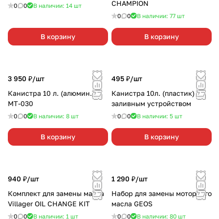
CHAMPION
0
0
В наличии: 14
шт
0
0
В наличии: 77
шт
В корзину
В корзину
3 950 ₽/
шт
495 ₽/
шт
Канистра 10 л. (алюмин.)
Канистра 10л. (пластик) с
МТ-030
заливным устройством
0
0
В наличии: 8
шт
0
0
В наличии: 5
шт
В корзину
В корзину
940 ₽/
шт
1 290 ₽/
шт
Комплект для замены масла
Набор для замены моторного
Villager OIL CHANGE KIT
масла GEOS
0
0
В наличии: 1
шт
0
0
В наличии: 80
шт