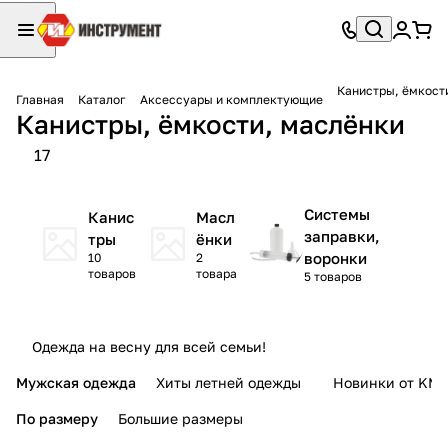
Канистры, ёмкост
Главная
Каталог
Аксессуары и комплектующие
Канистры, ёмкости, маслёнки
17
Системы
Канис
Масл
заправки,
тры
ёнки
воронки
10
2
товаров
товара
5 товаров
Одежда на весну для всей семьи!
Мужская одежда
Хиты летней одежды
Новинки от KMI
По размеру
Большие размеры