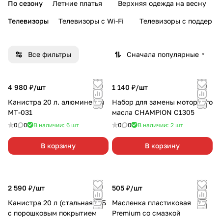
По сезону
Летние платья
Верхняя одежда на весну
Телевизоры
Телевизоры с Wi-Fi
Телевизоры с поддерж
Все фильтры
Сначала популярные
4 980 ₽/
шт
1 140 ₽/
шт
Канистра 20 л. алюминевая
Набор для замены моторного
МТ-031
масла CHAMPION C1305
0
0
В наличии: 6
шт
0
0
В наличии: 2
шт
В корзину
В корзину
2 590 ₽/
шт
505 ₽/
шт
Канистра 20 л (стальная) РБ
Масленка пластиковая
с порошковым покрытием
Premium со смазкой