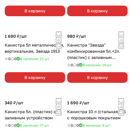
В корзину
В корзину
1 690 ₽/
шт
980 ₽/
шт
Канистра 5л металлическая,
Канистра "Звезда"
вертикальная, Звезда 1913
комбинированная 5л.+2л.
(пластик) с заливным
0
0
В наличии: 13
шт
устройством
0
0
В наличии: 19
шт
В корзину
В корзину
340 ₽/
шт
1 690 ₽/
шт
Канистра 5л. (пластик) с
Канистра 10 л (стальная) РБ
заливным устройством
с порошковым покрытием
0
0
В наличии: 77
шт
0
0
В наличии: 8
шт