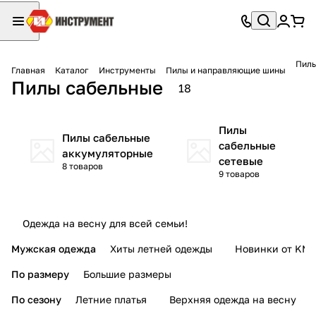
Пилы
Главная
Каталог
Инструменты
Пилы и направляющие шины
Пилы сабельные
18
Пилы
Пилы сабельные
сабельные
аккумуляторные
сетевые
8 товаров
9 товаров
Одежда на весну для всей семьи!
Мужская одежда
Хиты летней одежды
Новинки от KMI
По размеру
Большие размеры
По сезону
Летние платья
Верхняя одежда на весну