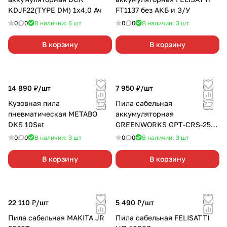
KDJF22(TYPE DM) 1х4,0 Ач
FT1137 без АКБ и З/У
0
0
В наличии: 6
шт
0
0
В наличии: 3
шт
В корзину
В корзину
14 890 ₽/
шт
7 950 ₽/
шт
Кузовная пила
Пила сабельная
пневматическая METABO
аккумуляторная
DKS 10Set
GREENWORKS GPT-CRS-25
без АКБ и З/У
0
0
В наличии: 3
шт
0
0
В наличии: 3
шт
В корзину
В корзину
22 110 ₽/
шт
5 490 ₽/
шт
Пила сабельная MAKITA JR
Пила сабельная FELISATTI