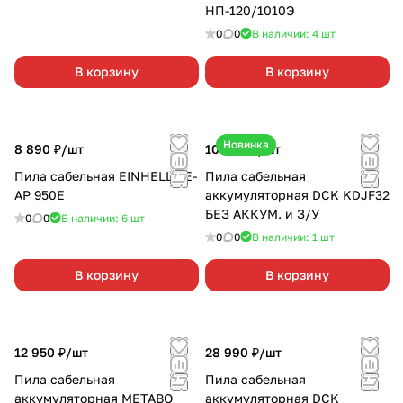
НП-120/1010Э
0
0
В наличии: 4
шт
В корзину
В корзину
Новинка
8 890 ₽/
шт
10 990 ₽/
шт
Пила сабельная EINHELL TE-
Пила сабельная
AP 950E
аккумуляторная DCK KDJF32
БЕЗ АККУМ. и З/У
0
0
В наличии: 6
шт
0
0
В наличии: 1
шт
В корзину
В корзину
12 950 ₽/
шт
28 990 ₽/
шт
Пила сабельная
Пила сабельная
аккумуляторная METABO
аккумуляторная DCK