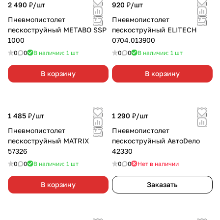
2 490 ₽/
шт
920 ₽/
шт
Пневмопистолет
Пневмопистолет
пескоструйный METABO SSP
пескоструйный ELITECH
1000
0704.013900
0
0
В наличии: 1
шт
0
0
В наличии: 1
шт
В корзину
В корзину
1 485 ₽/
шт
1 290 ₽/
шт
Пневмопистолет
Пневмопистолет
пескоструйный MATRIX
пескоструйный АвтоDело
57326
42330
0
0
В наличии: 1
шт
0
0
Нет в наличии
В корзину
Заказать