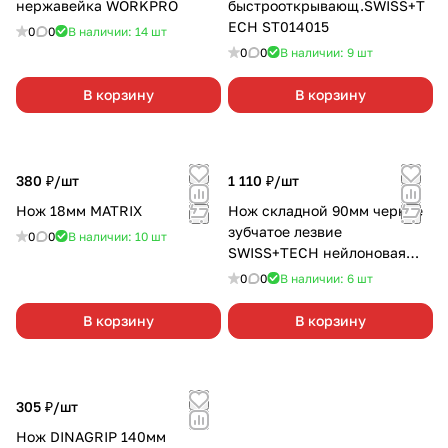
нержавейка WORKPRO
быстрооткрывающ.SWISS+T
ECH ST014015
0
0
В наличии: 14
шт
0
0
В наличии: 9
шт
В корзину
В корзину
380 ₽/
шт
1 110 ₽/
шт
Нож 18мм MATRIX
Нож складной 90мм черное
зубчатое лезвие
0
0
В наличии: 10
шт
SWISS+TECH нейлоновая
рукоятка ST014012
0
0
В наличии: 6
шт
В корзину
В корзину
305 ₽/
шт
Нож DINAGRIP 140мм