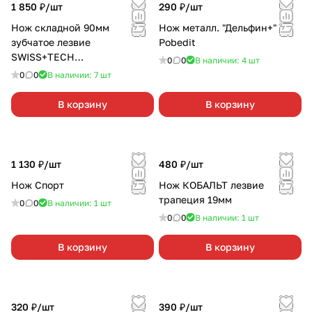
1 850 ₽/
шт
290 ₽/
шт
Нож складной 90мм
Нож металл. "Дельфин+"
зубчатое лезвие
Pobedit
SWISS+TECH
0
0
В наличии: 4
шт
алюмин.рукоятка ST014005
0
0
В наличии: 7
шт
В корзину
В корзину
1 130 ₽/
шт
480 ₽/
шт
Нож Спорт
Нож КОБАЛЬТ лезвие
трапеция 19мм
0
0
В наличии: 1
шт
0
0
В наличии: 1
шт
В корзину
В корзину
320 ₽/
шт
390 ₽/
шт