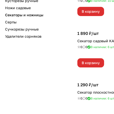
Кусторезы ручные
0
0
В наличии: 10
ш
Ножи садовые
В корзину
Секаторы и ножницы
Серпы
Сучкорезы ручные
1 890 ₽/
шт
Удалители сорняков
Секатор садовый K
0
0
В наличии: 6
ш
В корзину
1 290 ₽/
шт
Секатор плоскостно
0
0
В наличии: 6
ш