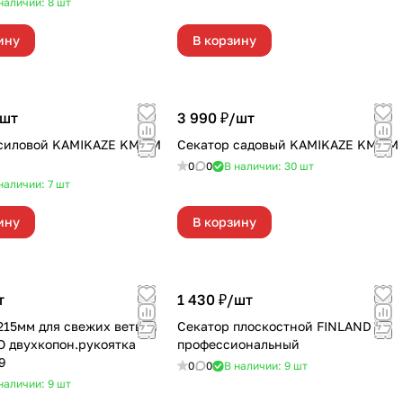
наличии: 8
шт
ину
В корзину
шт
3 990 ₽/
шт
 KAMIKAZE KM1-M
Секатор садовый KAMIKAZE KM1-M
0
0
В наличии: 30
шт
наличии: 7
шт
ину
В корзину
т
1 430 ₽/
шт
215мм для свежих ветвей
Секатор плоскостной FINLAND
 двухкопон.рукоятка
профессиональный
9
0
0
В наличии: 9
шт
наличии: 9
шт