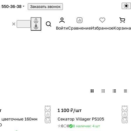
) 550-36-38
Заказать звонок
Войти
Сравнение
Избранное
Корзина
т
1 100 ₽/
шт
 цветочные 160мм
Секатор Villager PS105
O
0
0
В наличии: 4
шт