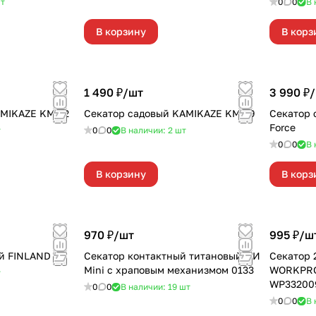
т
0
0
В 
В корзину
В корз
1 490 ₽/
шт
3 990 ₽/
AMIKAZE KM-12
Секатор садовый KAMIKAZE KM-19
Секатор силовой
Force
т
0
0
В наличии: 2
шт
0
0
В 
В корзину
В корз
970 ₽/
шт
995 ₽/
ш
й FINLAND
Секатор контактный титановый ЦИ
Секатор 
Mini с храповым механизмом 0133
WORKPRO
т
WP33200
0
0
В наличии: 19
шт
0
0
В 