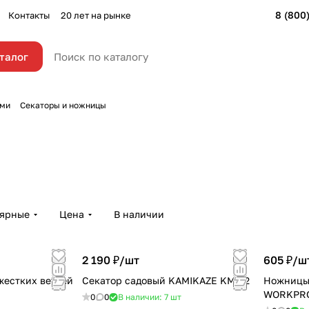
8 (800
Контакты
20 лет на рынке
талог
ями
Секаторы и ножницы
лярные
Цена
В наличии
2 190 ₽/
шт
605 ₽/
ш
жестких ветвей
Секатор садовый KAMIKAZE KM-22
Ножницы
WORKPR
0
0
В наличии: 7
шт