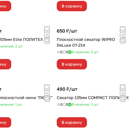
ину
В корзину
т
650 ₽/
шт
205мм Elite ПОЛИТЕХ
Плоскостной секатор WIPRO
DeLuxe 07-214
наличии: 2
шт
0
0
В наличии: 2
шт
ину
В корзину
т
490 ₽/
шт
плоскостной мини "ЛЮКС"
Секатор 135мм COMPACT ПОЛИТЕХ
наличии: 1
шт
0
0
В наличии: 3
шт
ину
В корзину