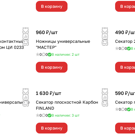
В корзину
В корз
960 ₽/
шт
490 ₽/
ш
контактный с
Ножницы универсальные
Секатор 
ом ЦИ 0233
"МАСТЕР"
0
0
В 
0
0
В наличии: 2
шт
В корзину
В корз
1 630 ₽/
шт
590 ₽/
ш
ниверсальные
Секатор плоскостной Карбон
Секатор 
FINLAND
0
0
В 
т
0
0
В наличии: 3
шт
В корзину
В корз