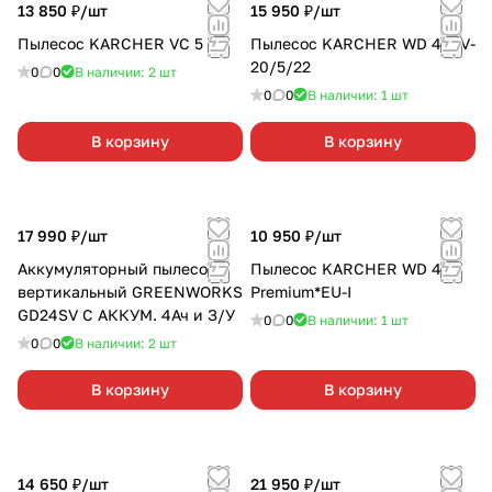
13 850 ₽/
шт
15 950 ₽/
шт
Пылесос KАRCHER VC 5
Пылесос KARCHER WD 4 S V-
20/5/22
0
0
В наличии: 2
шт
0
0
В наличии: 1
шт
В корзину
В корзину
17 990 ₽/
шт
10 950 ₽/
шт
Аккумуляторный пылесос
Пылесос KARCHER WD 4
вертикальный GREENWORKS
Premium*EU-I
GD24SV С АККУМ. 4Ач и З/У
0
0
В наличии: 1
шт
0
0
В наличии: 2
шт
В корзину
В корзину
14 650 ₽/
шт
21 950 ₽/
шт