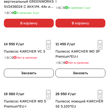
вертикальный GREENWORKS
I
SV2436024 С АККУМ. 4Ач и
0
0
В наличии: 1
шт
З/У
0
0
В наличии: 4
шт
В корзину
В корзину
14 950 ₽/
шт
11 450 ₽/
шт
Пылесос KАRCHER VC 3
Пылесос KARCHER WD 3P
Premium*EU-I
0
0
Нет в наличии
0
0
Нет в наличии
Заказать
Заказать
19 980 ₽/
шт
29 950 ₽/
шт
Пылесос KARCHER WD 5
Пылесос моющий KARCHER
Premium*EU-I
SE 5.100*EU