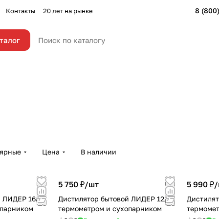
8 (800
Контакты
20 лет на рынке
талог
лярные
Цена
В наличии
5 750 ₽/
шт
5 990 ₽/
 ЛИДЕР 16л с
Дистилятор бытовой ЛИДЕР 12л с
Дистилят
опарником
термометром и сухопарником
термомет