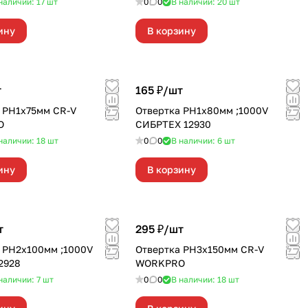
наличии: 17
шт
0
0
В наличии: 20
шт
ину
В корзину
т
165 ₽/
шт
 PH1x75мм CR-V
Отвертка PH1х80мм ;1000V
O
СИБРТЕХ 12930
наличии: 18
шт
0
0
В наличии: 6
шт
ину
В корзину
т
295 ₽/
шт
 PH2х100мм ;1000V
Отвертка PH3x150мм CR-V
2928
WORKPRO
наличии: 7
шт
0
0
В наличии: 18
шт