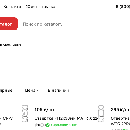
8 (800
Контакты
20 лет на рынке
талог
и крестовые
лярные
Цена
В наличии
105 ₽/
шт
295 ₽/
ш
м CR-V
Отвертка PH2х38мм MATRIX 11431
Отвертка
9
WORKPR
0
0
В наличии: 2
шт