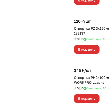
В корзину
120 ₽/
шт
Отвертка PZ 3х150
133137
0
0
В наличии: 10
ш
В корзину
345 ₽/
шт
Отвертка PH2x100м
WORKPRO ударная
0
0
В наличии: 10
ш
В корзину