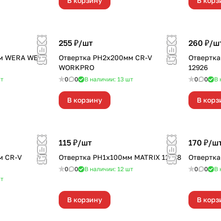
В корзину
В корз
255 ₽/
шт
260 ₽/
ш
мм WERA WE-
Отвертка PH2x200мм CR-V
Отвертка
WORKPRO
12926
т
0
0
В наличии: 13
шт
0
0
В 
В корзину
В корз
115 ₽/
шт
170 ₽/
ш
м CR-V
Отвертка PH1х100мм MATRIX 11438
Отвертка
0
0
В наличии: 12
шт
0
0
В 
т
В корзину
В корз