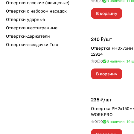
0
0
В наличии: 11
ш
Отвертки плоские (шлицевые)
Отвертки с набором насадок
В корзину
Отвертки ударные
Отвертки шестигранные
Отвертки-держатели
240 ₽/
шт
Отвертки-звездочки Torx
Отвертка PH0х75мм 
12924
0
0
В наличии: 14
ш
В корзину
235 ₽/
шт
Отвертка PH2x150м
WORKPRO
0
0
В наличии: 19
ш