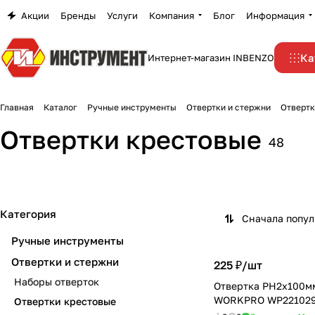
Акции
Бренды
Услуги
Компания
Блог
Информация
Ка
Интернет-магазин INBENZO
Главная
Каталог
Ручные инструменты
Отвертки и стержни
Отвертк
Отвертки крестовые
48
Категория
Сначала попу
Ручные инструменты
Отвертки и стержни
225 ₽/
шт
Наборы отверток
Отвертка PH2x100м
WORKPRO WP22102
Отвертки крестовые