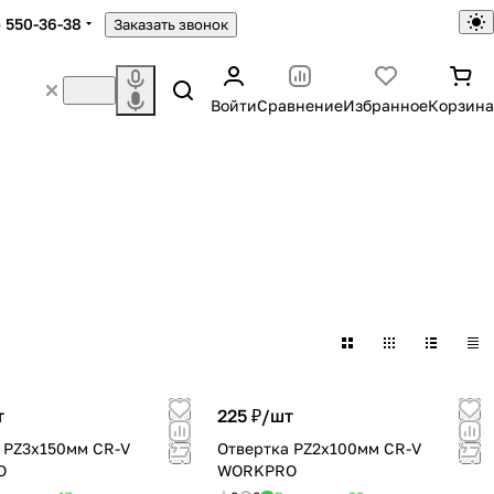
) 550-36-38
Заказать звонок
Войти
Сравнение
Избранное
Корзина
т
225 ₽/
шт
 PZ3x150мм CR-V
Отвертка PZ2x100мм CR-V
O
WORKPRO