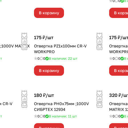
т
0
0
В 
В корзину
В корз
175 ₽/
шт
175 ₽/
ш
;1000V MATRIX
Отвертка PZ1x100мм CR-V
Отвертка
WORKPRO
WORKPR
т
0
0
В наличии: 22
шт
0
0
В 
В корзину
В корз
180 ₽/
шт
320 ₽/
ш
м CR-V
Отвертка PH0х75мм ;1000V
Отвертка
СИБРТЕХ 12934
MATRIX 1
т
0
0
В наличии: 11
шт
0
0
В 