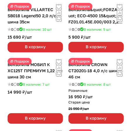
🎁 Подарок
🎁 Подарок
Бензопила VILLARTEC
Бензопила&quot;FORZA&q
SB018 Legend50 2,0 л/с
uot; ECO-4500 15&quot;
шина 35см
FZ01.01.45E.000/003 2,2
л/с шина 38 см
0
0
В наличии: 10
шт
0
0
В наличии: 5
шт
15 690 ₽/
шт
5 900 ₽/
шт
В корзину
В корзину
🎁 Подарок
🎁 Подарок
Бензопила МОБИЛ К
Бензопила CROWN
ХС125Т ПРЕМИУМ 1,22 л/с
CT20201-18 4,0 л/с шина
шина 30 см
46 см
0
0
В наличии: 7
шт
0
0
В наличии: 8
шт
Розничные
14 990 ₽/
шт
16 950 ₽/
шт
Старая цена
21 990 ₽/
шт
В корзину
В корзину