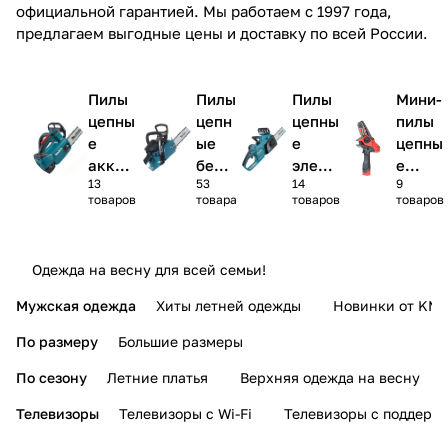
официальной гарантией. Мы работаем с 1997 года,
предлагаем выгодные цены и доставку по всей России.
Пилы
Пилы
Пилы
Мини-
цепны
цепн
цепны
пилы
е
ые
е
цепны
аккум
бенз
элект
е
13
53
14
9
улято
инов
ричес
аккум
товаров
товара
товаров
товаров
рные
ые
кие
улято
рные
Одежда на весну для всей семьи!
Мужская одежда
Хиты летней одежды
Новинки от KMI
По размеру
Большие размеры
По сезону
Летние платья
Верхняя одежда на весну
Телевизоры
Телевизоры с Wi-Fi
Телевизоры с поддерж