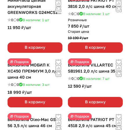
Мини-пила цепная
Бензопила PATRIOT PT
аккумуляторная
3816 2,0 л/с шина 40 см
GREENWORKS G24MCS10
0
0
В наличии: 1
шт
1х4,0 Ач
0
0
В наличии: 1
шт
Розничные
7 850 ₽/
шт
11 950 ₽/
шт
Старая цена
10 190 ₽/
шт
В корзину
В корзину
🎁 Подарок
🎁 Подарок
Бензопила МОБИЛ К
Бензопила VILLARTEC
ХС450 ПРЕМИУМ 3,0 л/с
SB1961 2,0 л/с шина 35 см
шина 40 см
0
0
В наличии: 7
шт
0
0
В наличии: 3
шт
12 590 ₽/
шт
18 990 ₽/
шт
В корзину
В корзину
🎁 Подарок
🎁 Подарок
Бензопила Oleo-Mac GSH
Бензопила PATRIOT PT
56 3,5 л/с шина 46 см
4518 2,9 л/с шина 45 см