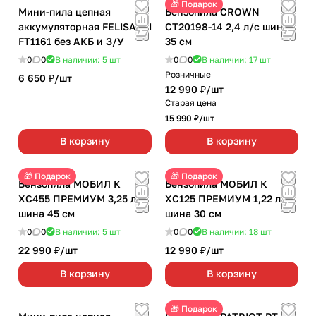
🎁 Подарок
Мини-пила цепная
Бензопила CROWN
аккумуляторная FELISATTI
CT20198-14 2,4 л/с шина
FT1161 без АКБ и З/У
35 см
0
0
В наличии: 5
шт
0
0
В наличии: 17
шт
Розничные
6 650 ₽/
шт
12 990 ₽/
шт
Старая цена
15 990 ₽/
шт
В корзину
В корзину
🎁 Подарок
🎁 Подарок
Бензопила МОБИЛ К
Бензопила МОБИЛ К
ХС455 ПРЕМИУМ 3,25 л/с
ХС125 ПРЕМИУМ 1,22 л/с
шина 45 см
шина 30 см
0
0
В наличии: 5
шт
0
0
В наличии: 18
шт
22 990 ₽/
шт
12 990 ₽/
шт
В корзину
В корзину
🎁 Подарок