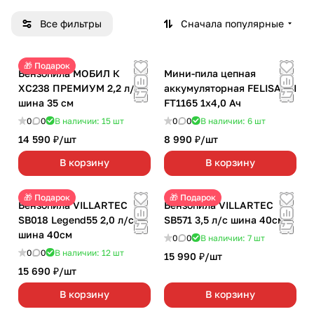
Все фильтры
Сначала популярные
🎁 Подарок
Бензопила МОБИЛ К
Мини-пила цепная
ХС238 ПРЕМИУМ 2,2 л/с
аккумуляторная FELISATTI
шина 35 см
FT1165 1х4,0 Ач
0
0
В наличии: 15
шт
0
0
В наличии: 6
шт
14 590 ₽/
шт
8 990 ₽/
шт
В корзину
В корзину
🎁 Подарок
🎁 Подарок
Бензопила VILLARTEC
Бензопила VILLARTEC
SB018 Legend55 2,0 л/с
SB571 3,5 л/с шина 40см
шина 40см
0
0
В наличии: 7
шт
0
0
В наличии: 12
шт
15 990 ₽/
шт
15 690 ₽/
шт
В корзину
В корзину