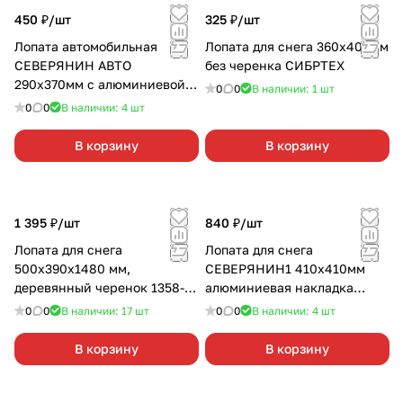
450 ₽/
шт
325 ₽/
шт
Лопата автомобильная
Лопата для снега 360х400мм
СЕВЕРЯНИН АВТО
без черенка СИБРТЕХ
290х370мм с алюминиевой
0
0
В наличии: 1
шт
накладкой
0
0
В наличии: 4
шт
В корзину
В корзину
1 395 ₽/
шт
840 ₽/
шт
Лопата для снега
Лопата для снега
500х390х1480 мм,
СЕВЕРЯНИН1 410х410мм
деревянный черенок 1358-ч
алюминиевая накладка
FINLAND
стальной черенок soft touch
0
0
В наличии: 17
шт
0
0
В наличии: 4
шт
В корзину
В корзину