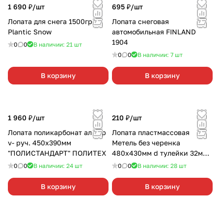
1 690 ₽/
шт
695 ₽/
шт
Лопата для снега 1500гр
Лопата снеговая
Plantic Snow
автомобильная FINLAND
1904
0
0
В наличии: 21
шт
0
0
В наличии: 7
шт
В корзину
В корзину
1 960 ₽/
шт
210 ₽/
шт
Лопата поликарбонат ал чер
Лопата пластмассовая
v- руч. 450х390мм
Метель без черенка
"ПОЛИСТАНДАРТ" ПОЛИТЕХ
480х430мм d тулейки 32мм,
с алюминиевой планкой
0
0
В наличии: 24
шт
0
0
В наличии: 28
шт
В корзину
В корзину