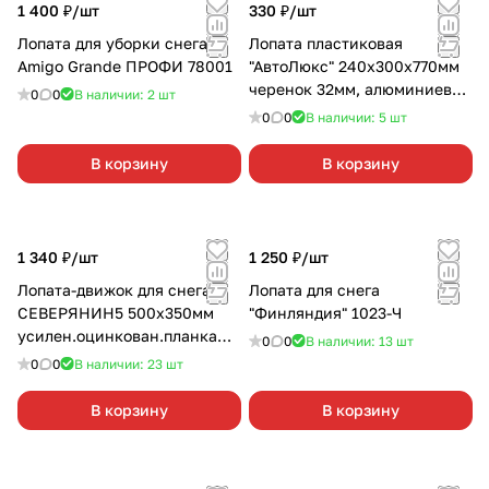
1 400 ₽/
шт
330 ₽/
шт
Лопата для уборки снега
Лопата пластиковая
Amigo Grande ПРОФИ 78001
"АвтоЛюкс" 240х300х770мм
черенок 32мм, алюминиевая
0
0
В наличии: 2
шт
планка и черенок
0
0
В наличии: 5
шт
В корзину
В корзину
1 340 ₽/
шт
1 250 ₽/
шт
Лопата-движок для снега
Лопата для снега
СЕВЕРЯНИН5 500х350мм
"Финляндия" 1023-Ч
усилен.оцинкован.планка
0
0
В наличии: 13
шт
стальной черенок soft touch
0
0
В наличии: 23
шт
В корзину
В корзину