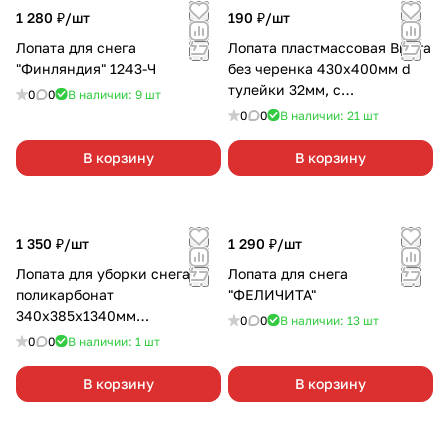
1 280 ₽/
шт
190 ₽/
шт
Лопата для снега
Лопата пластмассовая Вьюга
"Финляндия" 1243-Ч
без черенка 430х400мм d
тулейки 32мм, с
0
0
В наличии: 9
шт
оцинкованной планкой
0
0
В наличии: 21
шт
В корзину
В корзину
1 350 ₽/
шт
1 290 ₽/
шт
Лопата для уборки снега
Лопата для снега
поликарбонат
"ФЕЛИЧИТА"
340х385х1340мм
0
0
В наличии: 13
шт
алюминиевый черенок
0
0
В наличии: 1
шт
LUXE//Palisad
В корзину
В корзину