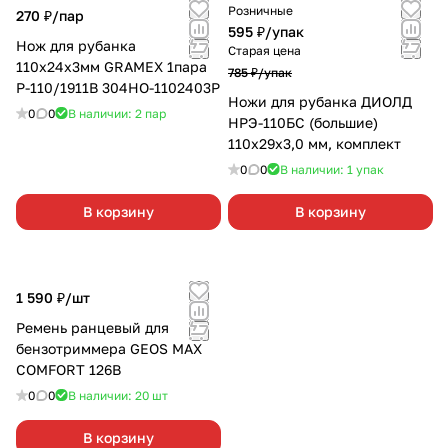
Розничные
270 ₽/
пар
595 ₽/
упак
Нож для рубанка
Старая цена
110х24х3мм GRAMEX 1пара
785 ₽/
упак
Р-110/1911В 304HO-1102403P
Ножи для рубанка ДИОЛД
0
0
В наличии: 2
пар
НРЭ-110БС (большие)
110x29x3,0 мм, комплект
0
0
В наличии: 1
упак
В корзину
В корзину
1 590 ₽/
шт
Ремень ранцевый для
бензотриммера GEOS MAX
COMFORT 126В
0
0
В наличии: 20
шт
В корзину