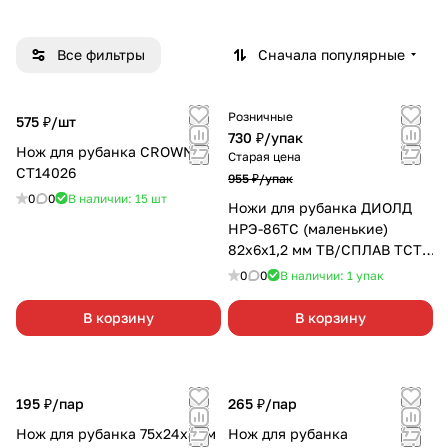
Все фильтры
Сначала популярные
Розничные
575 ₽/
шт
730 ₽/
упак
Нож для рубанка CROWN
Старая цена
СТ14026
955 ₽/
упак
0
0
В наличии: 15
шт
Ножи для рубанка ДИОЛД
НРЭ-86ТС (маленькие)
82x6x1,2 мм ТВ/СПЛАВ ТСТ,
комплект
0
0
В наличии: 1
упак
В корзину
В корзину
195 ₽/
пар
265 ₽/
пар
Нож для рубанка 75х24х3мм
Нож для рубанка