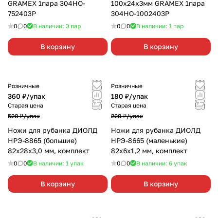
GRAMEX 1пара 304HO-
100х24х3мм GRAMEX 1пара
752403P
304HO-1002403P
0
0
В наличии: 3
пар
0
0
В наличии: 1
пар
В корзину
В корзину
Розничные
Розничные
360 ₽/
упак
180 ₽/
упак
Старая цена
Старая цена
520 ₽/
упак
220 ₽/
упак
Ножи для рубанка ДИОЛД
Ножи для рубанка ДИОЛД
НРЭ-8865 (большие)
НРЭ-8665 (маленькие)
82x28x3,0 мм, комплект
82x6x1,2 мм, комплект
0
0
В наличии: 1
упак
0
0
В наличии: 6
упак
В корзину
В корзину