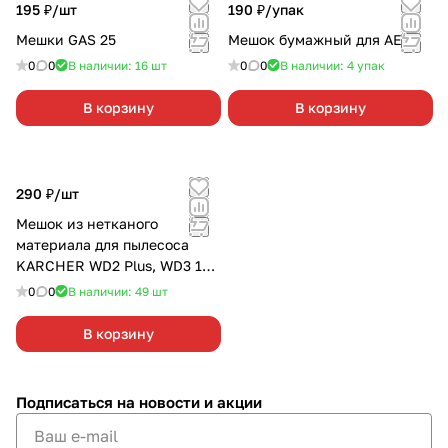
195 ₽/
шт
190 ₽/
упак
Мешки GAS 25
Мешок бумажный для AEG
0
0
В наличии: 16
шт
0
0
В наличии: 4
упак
В корзину
В корзину
290 ₽/
шт
Мешок из нетканого
материала для пылесоса
KARCHER WD2 Plus, WD3 1
шт
0
0
В наличии: 49
шт
В корзину
Подписаться
на новости и акции