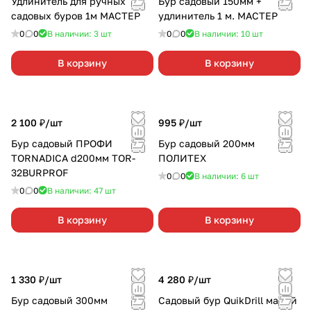
Удлинитель для ручных
Бур садовый 150мм +
садовых буров 1м МАСТЕР
удлинитель 1 м. МАСТЕР
0
0
В наличии: 3
шт
0
0
В наличии: 10
шт
В корзину
В корзину
2 100 ₽/
шт
995 ₽/
шт
Бур садовый ПРОФИ
Бур садовый 200мм
TORNADICA d200мм TOR-
ПОЛИТЕХ
32BURPROF
0
0
В наличии: 6
шт
0
0
В наличии: 47
шт
В корзину
В корзину
1 330 ₽/
шт
4 280 ₽/
шт
Бур садовый 300мм
Садовый бур QuikDrill малый