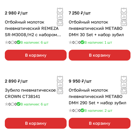
2 980 ₽/
шт
7 250 ₽/
шт
Отбойный молоток
Отбойный молоток
пневматический REMEZA
пневматический METABO
SR-М3008/Н2 с набором
DMH 30 Set + набор зубил
зубил
0
0
В наличии: 6
шт
0
0
В наличии: 1
шт
В корзину
В корзину
2 890 ₽/
шт
9 950 ₽/
шт
Зубило пневматическое
Отбойный молоток
CROWN CT38141
пневматический METABO
DMH 290 Set + набор зубил
0
0
В наличии: 6
шт
0
0
В наличии: 2
шт
В корзину
В корзину