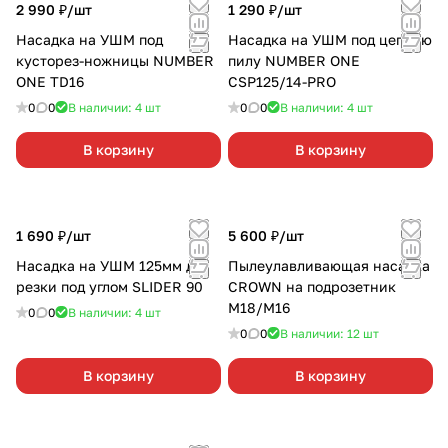
2 990 ₽/
шт
1 290 ₽/
шт
Насадка на УШМ под
Насадка на УШМ под цепную
кусторез-ножницы NUMBER
пилу NUMBER ONE
ONE TD16
CSP125/14-PRO
0
0
В наличии: 4
шт
0
0
В наличии: 4
шт
В корзину
В корзину
1 690 ₽/
шт
5 600 ₽/
шт
Насадка на УШМ 125мм для
Пылеулавливающая насадка
резки под углом SLIDER 90
CROWN на подрозетник
М18/М16
0
0
В наличии: 4
шт
0
0
В наличии: 12
шт
В корзину
В корзину