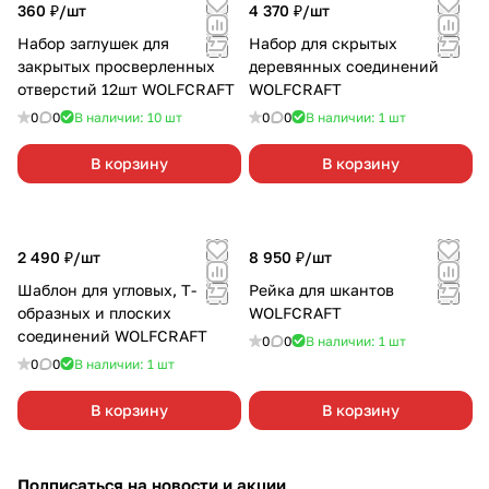
360 ₽/
шт
4 370 ₽/
шт
Набор заглушек для
Набор для скрытых
закрытых просверленных
деревянных соединений
отверстий 12шт WOLFCRAFT
WOLFCRAFT
0
0
В наличии: 10
шт
0
0
В наличии: 1
шт
В корзину
В корзину
2 490 ₽/
шт
8 950 ₽/
шт
Шаблон для угловых, Т-
Рейка для шкантов
образных и плоских
WOLFCRAFT
соединений WOLFCRAFT
0
0
В наличии: 1
шт
0
0
В наличии: 1
шт
В корзину
В корзину
Подписаться
на новости и акции