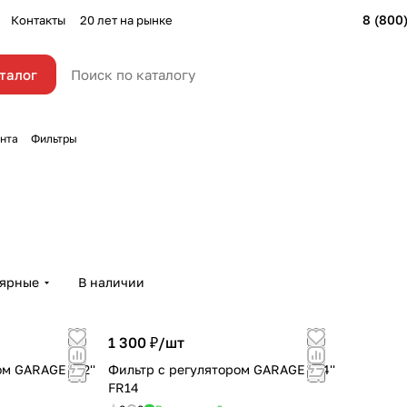
8 (800
Контакты
20 лет на рынке
талог
нта
Фильтры
лярные
В наличии
1 300 ₽/
шт
м GARAGE 1/2''
Фильтр с регулятором GARAGE 1/4''
FR14