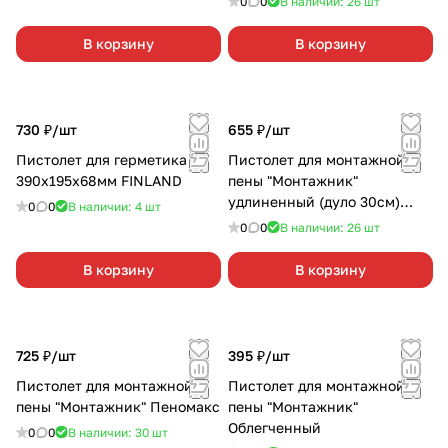
0
0
В наличии: 26
шт
В корзину
В корзину
730 ₽/
шт
655 ₽/
шт
Пистолет для герметика
Пистолет для монтажной
390х195х68мм FINLAND
пены "Монтажник"
удлиненный (дуло 30см)
0
0
В наличии: 4
шт
600011
0
0
В наличии: 26
шт
В корзину
В корзину
725 ₽/
шт
395 ₽/
шт
Пистолет для монтажной
Пистолет для монтажной
пены "Монтажник" Пеномакс
пены "Монтажник"
Облегченный
0
0
В наличии: 30
шт