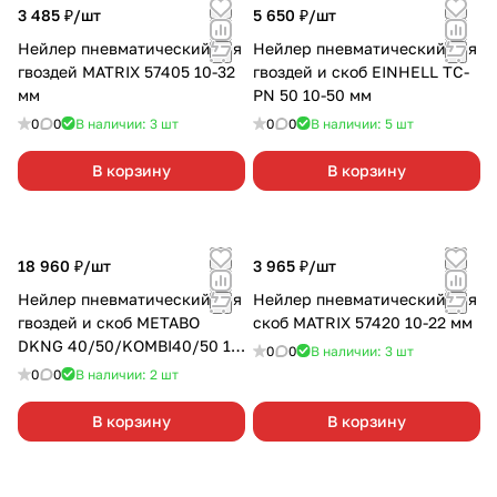
3 485 ₽/
шт
5 650 ₽/
шт
Нейлер пневматический для
Нейлер пневматический для
гвоздей MATRIX 57405 10-32
гвоздей и скоб EINHELL TC-
мм
PN 50 10-50 мм
0
0
В наличии: 3
шт
0
0
В наличии: 5
шт
В корзину
В корзину
18 960 ₽/
шт
3 965 ₽/
шт
Нейлер пневматический для
Нейлер пневматический для
гвоздей и скоб METABO
скоб MATRIX 57420 10-22 мм
DKNG 40/50/KOMBI40/50 15-
0
0
В наличии: 3
шт
50 мм
0
0
В наличии: 2
шт
В корзину
В корзину