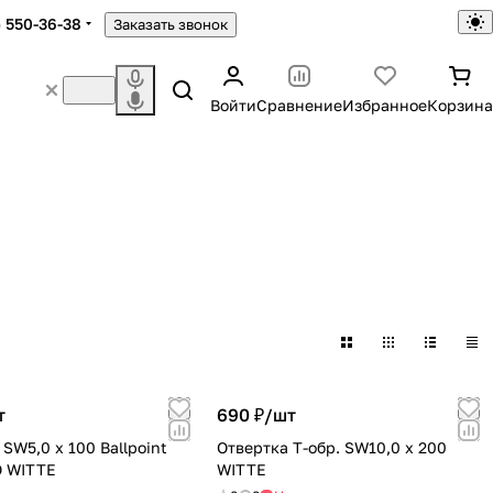
) 550-36-38
Заказать звонок
Войти
Сравнение
Избранное
Корзина
т
690 ₽/
шт
SW5,0 х 100 Ballpoint
Отвертка T-обр. SW10,0 x 200
 WITTE
WITTE