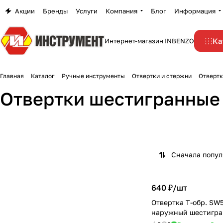
Акции
Бренды
Услуги
Компания
Блог
Информация
Ка
Интернет-магазин INBENZO
Главная
Каталог
Ручные инструменты
Отвертки и стержни
Отвертк
Отвертки шестигранные
Сначала попу
640 ₽/
шт
Отвертка T-обр. SW5
наружный шестигра