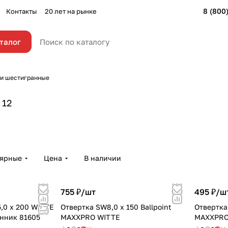
8 (800
Контакты
20 лет на рынке
талог
и шестигранные
12
лярные
Цена
В наличии
755 ₽/
шт
495 ₽/
ш
,0 x 200 WITTE
Отвертка SW8,0 х 150 Ballpoint
Отвертка 
нник 81605
MAXXPRO WITTE
MAXXPRO