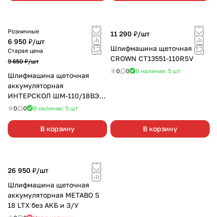
Розничные
11 290 ₽/
шт
6 950 ₽/
шт
Шлифмашина щеточная
Старая цена
CROWN CT13551-110RSV
9 650 ₽/
шт
0
0
В наличии: 5
шт
Шлифмашина щеточная
аккумуляторная
ИНТЕРСКОЛ ШМ-110/18ВЭ
АПИ без АКБ и З/У
0
0
В наличии: 5
шт
В корзину
В корзину
26 950 ₽/
шт
Шлифмашина щеточная
аккумуляторная METABO S
18 LTX без АКБ и З/У