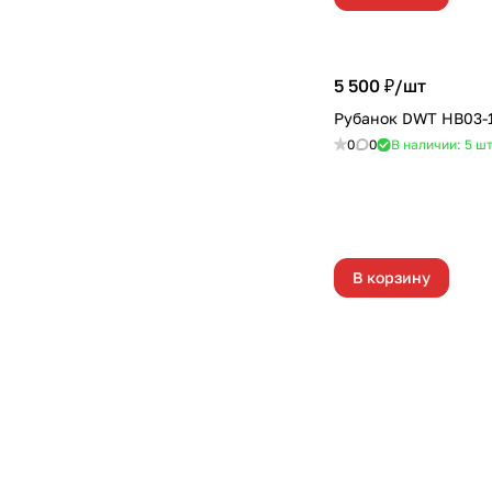
5 500 ₽/
шт
Рубанок DWT HB03-
0
0
В наличии: 5
ш
В корзину