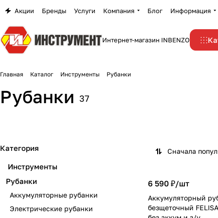
Акции
Бренды
Услуги
Компания
Блог
Информация
Ка
Интернет-магазин INBENZO
Главная
Каталог
Инструменты
Рубанки
Аккумуляторные
Рубанки
37
рубанки
Электрические ру
3 товара
33 товара
Категория
Сначала попу
Инструменты
Рубанки
6 590 ₽/
шт
Аккумуляторные рубанки
Аккумуляторный ру
безщеточный FELISA
Электрические рубанки
без аккум.и з/у