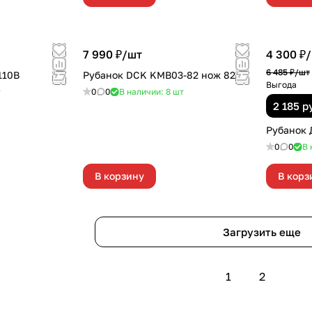
7 990 ₽/
шт
4 300 ₽/
6 485 ₽/
шт
110B
Рубанок DCK KMB03-82 нож 82мм
Выгода
т
0
0
В наличии: 8
шт
2 185 р
Рубанок 
0
0
В 
В корзину
В корз
Загрузить еще
1
2