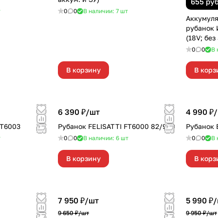
655 ру
т
0
0
В наличии: 7
шт
Аккумул
рубанок
(18V; без
0
0
В 
В корзину
В корз
6 390 ₽/
шт
4 990 ₽/
FT6003
Рубанок FELISATTI FT6000 82/900
Рубанок 
т
0
0
В наличии: 6
шт
0
0
В 
В корзину
В корз
7 950 ₽/
шт
5 990 ₽/
9 650 ₽/
шт
9 950 ₽/
шт