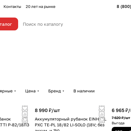
8 (800
Контакты
20 лет на рынке
талог
банки
лярные
Цена
Бренд
В наличии
8 990 ₽/
шт
6 965 ₽/
7 620 ₽/
шт
банок
Аккумуляторный рубанок EINHELL
Выгода
TTI Р-82/18ЛЗ
PXC TE-PL 18/82 LI-SOLO (18V; без
аккум. и ЗУ)