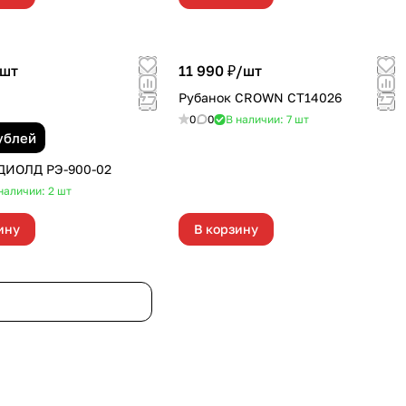
шт
11 990 ₽/
шт
Рубанок CROWN CT14026
0
0
В наличии: 7
шт
ублей
ДИОЛД РЭ-900-02
наличии: 2
шт
ину
В корзину