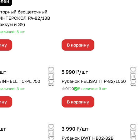
блей
яторный бесщеточный
 ИНТЕРСКОЛ РА-82/18В
 аккум и ЗУ)
наличии: 5
шт
ину
В корзину
шт
5 990 ₽/
шт
EINHELL TС-PL 750
Рубанок FELISATTI Р-82/1050
наличии: 3
шт
0
0
В наличии: 9
шт
ину
В корзину
шт
3 990 ₽/
шт
Рубанок DWT HB02-82B