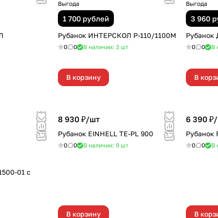
Выгода
Выгода
1 700 рублей
3 960 
Л
Рубанок ИНТЕРСКОЛ Р-110/1100М
Рубанок 
0
0
В наличии: 3
шт
0
0
В 
т
В корзину
В корз
8 930 ₽/
шт
6 390 ₽/
Рубанок EINHELL TE-PL 900
Рубанок 
0
0
В наличии: 9
шт
0
0
В 
500-01 с
т
В корзину
В корз