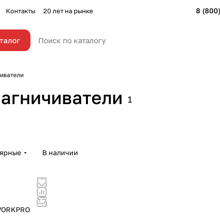
8 (800
Контакты
20 лет на рынке
талог
чиватели
магничиватели
1
лярные
В наличии
 WORKPRO