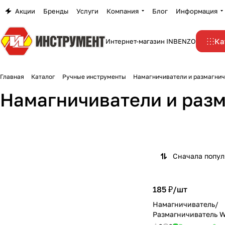
Акции
Бренды
Услуги
Компания
Блог
Информация
Ка
Интернет-магазин INBENZO
Главная
Каталог
Ручные инструменты
Намагничиватели и размагни
Намагничиватели и раз
Сначала попу
185 ₽/
шт
Намагничиватель/
Размагничиватель