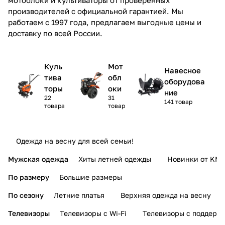
производителей с официальной гарантией. Мы
работаем с 1997 года, предлагаем выгодные цены и
доставку по всей России.
Куль
Мот
Навесное
тива
обл
оборудова
торы
оки
ние
22
31
141 товар
товара
товар
Одежда на весну для всей семьи!
Мужская одежда
Хиты летней одежды
Новинки от KMI
По размеру
Большие размеры
По сезону
Летние платья
Верхняя одежда на весну
Телевизоры
Телевизоры с Wi-Fi
Телевизоры с поддерж