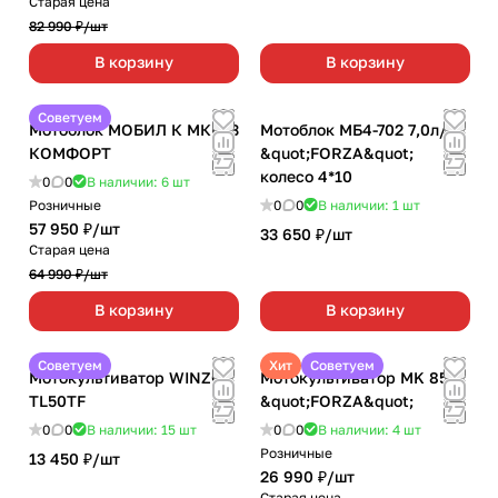
Старая цена
82 990 ₽/
шт
В корзину
В корзину
Советуем
Мотоблок МОБИЛ К МКМ-3
Мотоблок МБ4-702 7,0л/с
КОМФОРТ
&quot;FORZA&quot;
колесо 4*10
0
0
В наличии: 6
шт
Розничные
0
0
В наличии: 1
шт
57 950 ₽/
шт
33 650 ₽/
шт
Старая цена
64 990 ₽/
шт
В корзину
В корзину
Советуем
Хит
Советуем
Мотокультиватор WINZOR
Мотокультиватор MK 85F
TL50TF
&quot;FORZA&quot;
0
0
В наличии: 15
шт
0
0
В наличии: 4
шт
Розничные
13 450 ₽/
шт
26 990 ₽/
шт
Старая цена