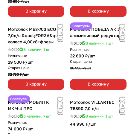
33 600 ₽/
шт
В корзину
В корзину
Советуем
Мотоблок МБ3-703 ЕСО
Мотоблок ПОБЕДА АК 23
7,0л/с &quot;FORZA&quot;
алюминиевый редуктор
колесо 4,00х8+фрезы
0
0
В наличии: 7
шт
0
0
В наличии: 1
шт
Розничные
32 690 ₽/
шт
Розничные
Старая цена
29 500 ₽/
шт
Старая цена
36 590 ₽/
шт
32 750 ₽/
шт
В корзину
В корзину
Советуем
Мотоблок МОБИЛ К
Мотоблок VILLARTEC
МКМ-4 ПРО
TB890 7,0 л/с
0
0
В наличии: 7
шт
0
0
В наличии: 1
шт
Розничные
44 990 ₽/
шт
74 600 ₽/
шт