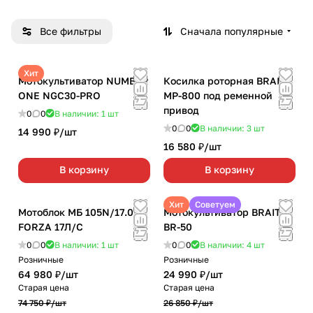
Все фильтры
Сначала популярные
Хит
Мотокультиватор NUMBER
Косилка роторная BRAIT
ONE NGC30-PRO
MР-800 под ременной
привод
0
0
В наличии: 1
шт
0
0
В наличии: 3
шт
14 990 ₽/
шт
16 580 ₽/
шт
В корзину
В корзину
Хит
Советуем
Мотоблок МБ 105N/17.0
Мотокультиватор BRAIT
FORZA 17Л/С
BR-50
0
0
В наличии: 1
шт
0
0
В наличии: 4
шт
Розничные
Розничные
64 980 ₽/
шт
24 990 ₽/
шт
Старая цена
Старая цена
74 750 ₽/
шт
26 850 ₽/
шт