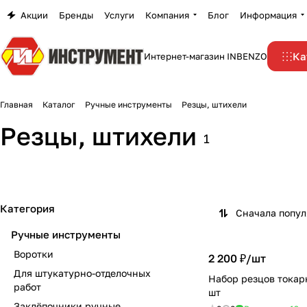
Акции
Бренды
Услуги
Компания
Блог
Информация
Ка
Интернет-магазин INBENZO
Главная
Каталог
Ручные инструменты
Резцы, штихели
Резцы, штихели
1
Категория
Сначала попу
Ручные инструменты
Воротки
2 200 ₽/
шт
Для штукатурно-отделочных
Набор резцов токар
работ
шт
Заклёпочники ручные