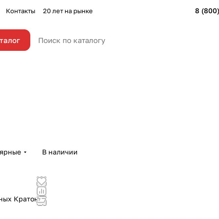
8 (800
Контакты
20 лет на рынке
талог
лярные
В наличии
ных Кратон 8