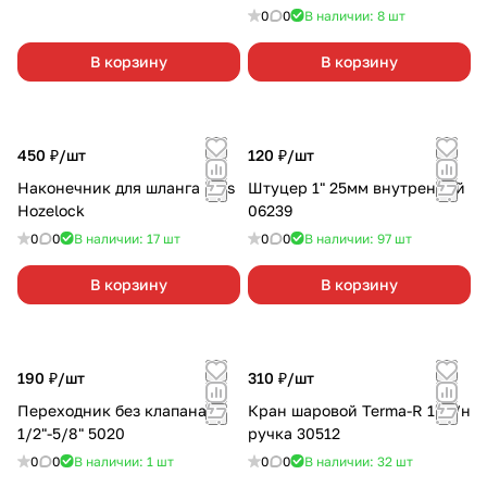
0
0
В наличии: 8
шт
В корзину
В корзину
450 ₽/
шт
120 ₽/
шт
Наконечник для шланга Plus
Штуцер 1" 25мм внутренний
Hozelock
06239
0
0
В наличии: 17
шт
0
0
В наличии: 97
шт
В корзину
В корзину
190 ₽/
шт
310 ₽/
шт
Переходник без клапана
Кран шаровой Terma-R 1" в/н
1/2"-5/8" 5020
ручка 30512
0
0
В наличии: 1
шт
0
0
В наличии: 32
шт