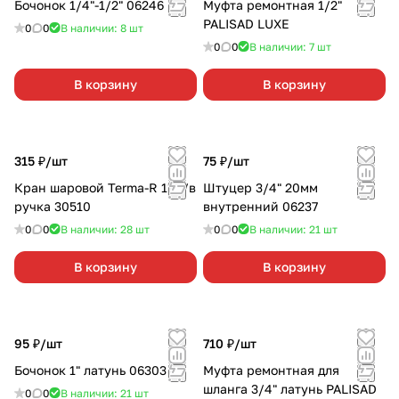
Бочонок 1/4"-1/2" 06246
Муфта ремонтная 1/2"
PALISAD LUXE
0
0
В наличии: 8
шт
0
0
В наличии: 7
шт
В корзину
В корзину
315 ₽/
шт
75 ₽/
шт
Кран шаровой Terma-R 1" в/в
Штуцер 3/4" 20мм
ручка 30510
внутренний 06237
0
0
В наличии: 28
шт
0
0
В наличии: 21
шт
В корзину
В корзину
95 ₽/
шт
710 ₽/
шт
Бочонок 1" латунь 06303
Муфта ремонтная для
шланга 3/4" латунь PALISAD
0
0
В наличии: 21
шт