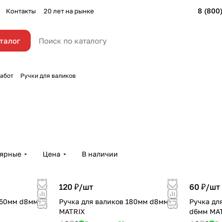
8 (800
Контакты
20 лет на рынке
талог
абот
Ручки для валиков
лярные
Цена
В наличии
120 ₽/
шт
60 ₽/
шт
250мм d8мм
Ручка для валиков 180мм d8мм
Ручка дл
MATRIX
d6мм MA