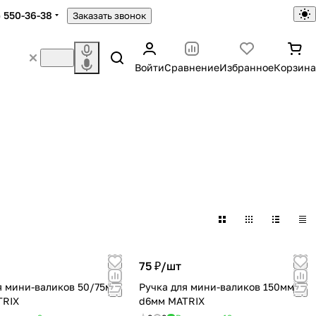
) 550-36-38
Заказать звонок
Войти
Сравнение
Избранное
Корзина
75 ₽/
шт
я мини-валиков 50/75мм
Ручка для мини-валиков 150мм
TRIX
d6мм MATRIX