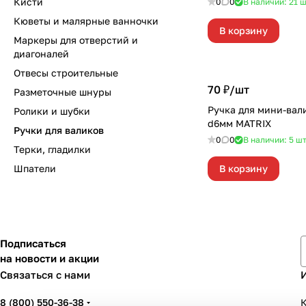
Кисти
0
0
В наличии: 21
ш
Кюветы и малярные ванночки
В корзину
Маркеры для отверстий и
диагоналей
Отвесы строительные
70 ₽/
шт
Разметочные шнуры
Ручка для мини-вал
Ролики и шубки
d6мм MATRIX
Ручки для валиков
0
0
В наличии: 5
ш
Терки, гладилки
Шпатели
В корзину
Подписаться
на новости и акции
Связаться с нами
8 (800) 550-36-38
К