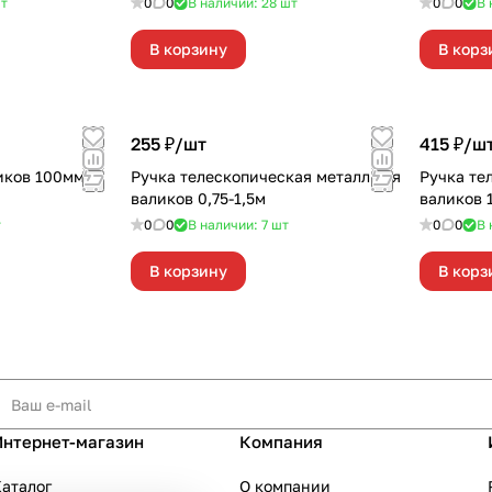
т
0
0
В наличии: 28
шт
0
0
В 
В корзину
В корз
255 ₽/
шт
415 ₽/
ш
иков 100мм
Ручка телескопическая металл для
Ручка те
валиков 0,75-1,5м
валиков 
т
0
0
В наличии: 7
шт
0
0
В 
В корзину
В корз
Интернет-магазин
Компания
аталог
О компании