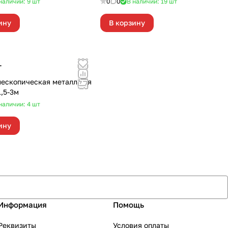
наличии: 9
шт
0
0
В наличии: 19
шт
ину
В корзину
т
лескопическая металл для
1,5-3м
наличии: 4
шт
ину
Информация
Помощь
Реквизиты
Условия оплаты