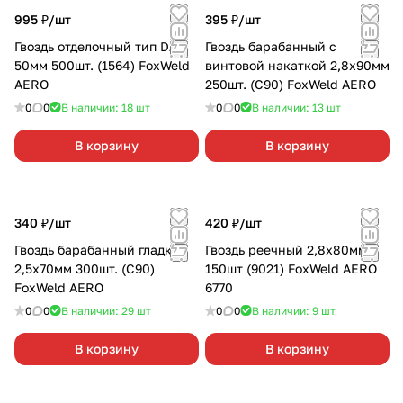
995 ₽/
шт
395 ₽/
шт
Гвоздь отделочный тип DA
Гвоздь барабанный с
50мм 500шт. (1564) FoxWeld
винтовой накаткой 2,8х90мм
AERO
250шт. (C90) FoxWeld AERO
0
0
В наличии: 18
шт
0
0
В наличии: 13
шт
В корзину
В корзину
340 ₽/
шт
420 ₽/
шт
Гвоздь барабанный гладкий
Гвоздь реечный 2,8х80мм
2,5х70мм 300шт. (C90)
150шт (9021) FoxWeld AERO
FoxWeld AERO
6770
0
0
В наличии: 29
шт
0
0
В наличии: 9
шт
В корзину
В корзину