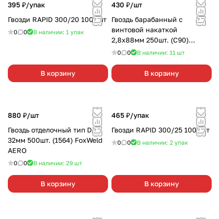
395 ₽/
упак
430 ₽/
шт
Гвозди RAPID 300/20 1000шт
Гвоздь барабанный с
винтовой накаткой
0
0
В наличии: 1
упак
2,8х88мм 250шт. (C90)
FoxWeld AERO
0
0
В наличии: 11
шт
В корзину
В корзину
880 ₽/
шт
465 ₽/
упак
Гвоздь отделочный тип DA
Гвозди RAPID 300/25 1000шт
32мм 500шт. (1564) FoxWeld
0
0
В наличии: 2
упак
AERO
0
0
В наличии: 29
шт
В корзину
В корзину