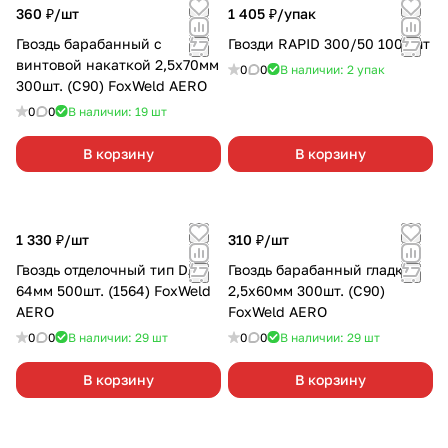
360 ₽/
шт
1 405 ₽/
упак
Гвоздь барабанный с
Гвозди RAPID 300/50 1000шт
винтовой накаткой 2,5х70мм
0
0
В наличии: 2
упак
300шт. (C90) FoxWeld AERO
0
0
В наличии: 19
шт
В корзину
В корзину
1 330 ₽/
шт
310 ₽/
шт
Гвоздь отделочный тип DA
Гвоздь барабанный гладкий
64мм 500шт. (1564) FoxWeld
2,5х60мм 300шт. (C90)
AERO
FoxWeld AERO
0
0
В наличии: 29
шт
0
0
В наличии: 29
шт
В корзину
В корзину