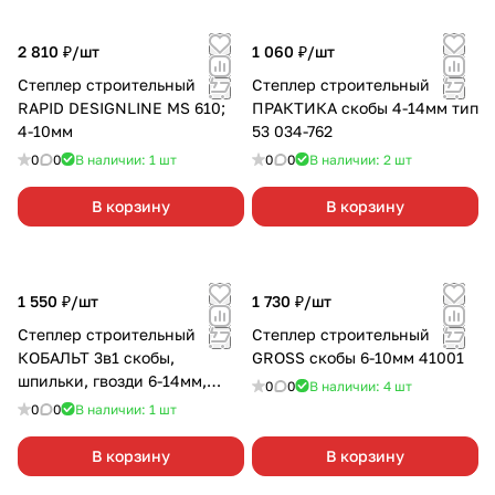
2 810 ₽/
шт
1 060 ₽/
шт
Степлер строительный
Степлер строительный
RAPID DESIGNLINE MS 610;
ПРАКТИКА скобы 4-14мм тип
4-10мм
53 034-762
0
0
В наличии: 1
шт
0
0
В наличии: 2
шт
В корзину
В корзину
1 550 ₽/
шт
1 730 ₽/
шт
Степлер строительный
Степлер строительный
КОБАЛЬТ 3в1 скобы,
GROSS скобы 6-10мм 41001
шпильки, гвозди 6-14мм,
0
0
В наличии: 4
шт
240-683
0
0
В наличии: 1
шт
В корзину
В корзину