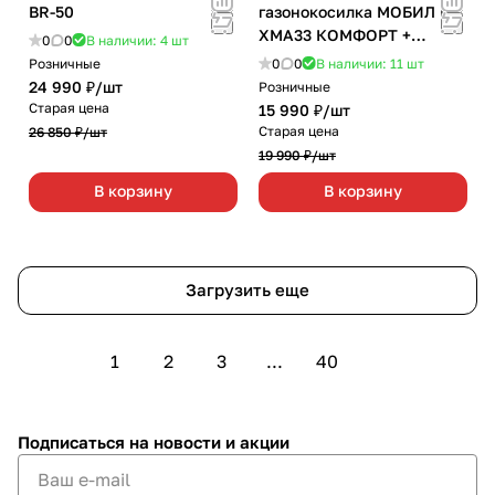
BR-50
газонокосилка МОБИЛ К
ХМА33 КОМФОРТ +
0
0
В наличии: 4
шт
триммер ХТА25 КОМФОРТ
Розничные
0
0
В наличии: 11
шт
24 990 ₽/
шт
Розничные
Старая цена
15 990 ₽/
шт
Старая цена
26 850 ₽/
шт
19 990 ₽/
шт
В корзину
В корзину
Загрузить еще
1
2
3
...
40
Подписаться
на новости и акции