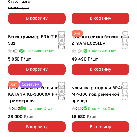
Старая цена
12 490 ₽/
шт
В корзину
В корзину
Хит
Бензотриммер BRAIT BR-
Газонокосилка бензиновая
581
ZimAni LC251EV
0
0
В наличии: 17
шт
0
0
В наличии: 3
шт
5 950 ₽/
шт
49 490 ₽/
шт
В корзину
В корзину
Хит
Советуем
Газонокосилка бензиновая
Косилка роторная BRAIT
KATANA KL-38000A PRO
MР-800 под ременной
триммерная
привод
0
0
В наличии: 2
шт
0
0
В наличии: 3
шт
28 990 ₽/
шт
16 580 ₽/
шт
В корзину
В корзину