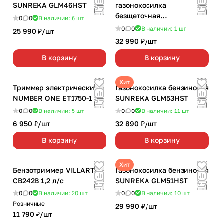
SUNREKA GLM46HST
газонокосилка
безщеточная
0
0
В наличии: 6
шт
GREENWORKS
0
0
В наличии: 1
шт
25 990 ₽/
шт
GD40LM46SP самоходная
32 990 ₽/
шт
БЕЗ АККУМ.И З/У
В корзину
В корзину
Хит
Триммер электрический
Газонокосилка бензиновая
NUMBER ONE ET1750-1
SUNREKA GLM53HST
0
0
В наличии: 5
шт
0
0
В наличии: 11
шт
6 950 ₽/
шт
32 890 ₽/
шт
В корзину
В корзину
Хит
Бензотриммер VILLARTEC
Газонокосилка бензиновая
CB242В 1,2 л/с
SUNREKA GLM51HST
0
0
В наличии: 20
шт
0
0
В наличии: 10
шт
Розничные
29 990 ₽/
шт
11 790 ₽/
шт