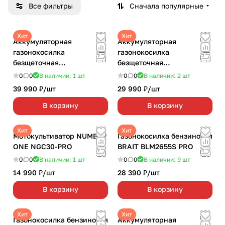
Все фильтры
Сначала популярные
Хит
Хит
Аккумуляторная
Аккумуляторная
газонокосилка
газонокосилка
безщеточная
безщеточная
GREENWORKS
GREENWORKS GD40LM411
0
0
В наличии: 1
шт
0
0
В наличии: 2
шт
GD40LM46SP самоходная
С АККУМ. 4Ач И З/У
39 990 ₽/
шт
29 990 ₽/
шт
С АККУМ. 5Ач И З/У
В корзину
В корзину
Хит
Хит
Мотокультиватор NUMBER
Газонокосилка бензиновая
ONE NGC30-PRO
BRAIT BLM2655S PRO
0
0
В наличии: 1
шт
0
0
В наличии: 9
шт
14 990 ₽/
шт
28 390 ₽/
шт
В корзину
В корзину
Хит
Хит
Газонокосилка бензиновая
Аккумуляторная