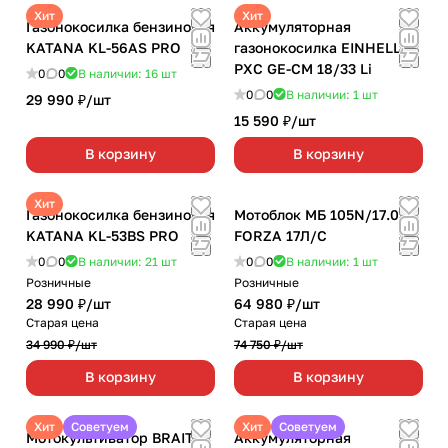
Хит
Хит
Газонокосилка бензиновая
Аккумуляторная
KATANA KL-56AS PRO
газонокосилка EINHELL
РХС GE-CM 18/33 Li
0
0
В наличии: 16
шт
0
0
В наличии: 1
шт
29 990 ₽/
шт
15 590 ₽/
шт
В корзину
В корзину
Хит
Газонокосилка бензиновая
Мотоблок МБ 105N/17.0
KATANA KL-53BS PRO
FORZA 17Л/С
0
0
В наличии: 21
шт
0
0
В наличии: 1
шт
Розничные
Розничные
28 990 ₽/
шт
64 980 ₽/
шт
Старая цена
Старая цена
34 990 ₽/
шт
74 750 ₽/
шт
В корзину
В корзину
Хит
Советуем
Хит
Советуем
Мотокультиватор BRAIT
Аккумуляторная