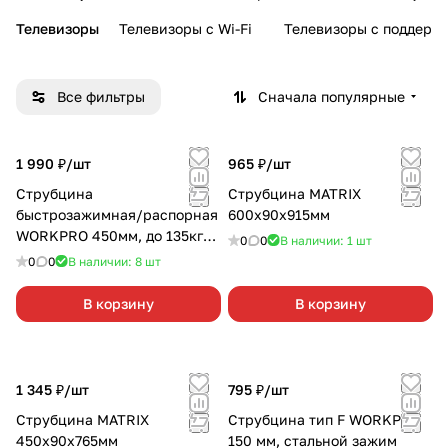
Телевизоры
Телевизоры с Wi-Fi
Телевизоры с поддерж
Все фильтры
Сначала популярные
1 990 ₽/
шт
965 ₽/
шт
Струбцина
Струбцина MATRIX
быстрозажимная/распорная
600х90х915мм
WORKPRO 450мм, до 135кг
0
0
В наличии: 1
шт
сверхпрочная
0
0
В наличии: 8
шт
В корзину
В корзину
1 345 ₽/
шт
795 ₽/
шт
Струбцина MATRIX
Струбцина тип F WORKPRO
450х90х765мм
150 мм, стальной зажим