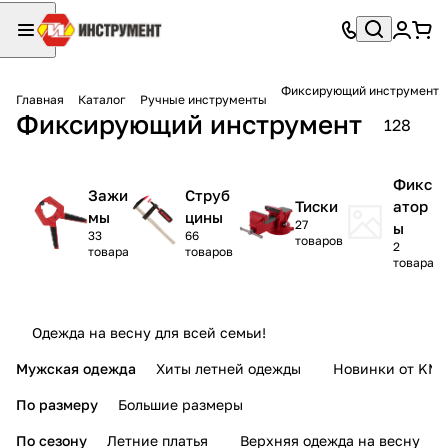
Фиксирующий инструмент
Главная
Каталог
Ручные инструменты
Фиксирующий инструмент
128
Фикс
Зажи
Струб
Тиски
атор
мы
цины
27
ы
33
66
товаров
2
товара
товаров
товара
Одежда на весну для всей семьи!
Мужская одежда
Хиты летней одежды
Новинки от KMI
По размеру
Большие размеры
По сезону
Летние платья
Верхняя одежда на весну