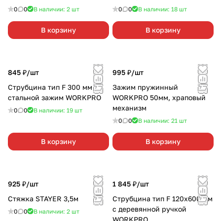
0
0
В наличии: 2
шт
0
0
В наличии: 18
шт
В корзину
В корзину
845 ₽/
шт
995 ₽/
шт
Струбцина тип F 300 мм
Зажим пружинный
стальной зажим WORKPRO
WORKPRO 50мм, храповый
механизм
0
0
В наличии: 19
шт
0
0
В наличии: 21
шт
В корзину
В корзину
925 ₽/
шт
1 845 ₽/
шт
Стяжка STAYER 3,5м
Струбцина тип F 120х600 мм
с деревянной ручкой
0
0
В наличии: 2
шт
WORKPRO