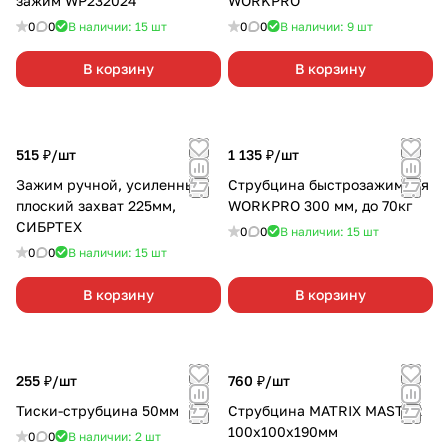
зажим WP232024
WORKPRO
0
0
В наличии: 15
шт
0
0
В наличии: 9
шт
В корзину
В корзину
515 ₽/
шт
1 135 ₽/
шт
Зажим ручной, усиленный,
Струбцина быстрозажимная
плоский захват 225мм,
WORKPRO 300 мм, до 70кг
СИБРТЕХ
0
0
В наличии: 15
шт
0
0
В наличии: 15
шт
В корзину
В корзину
255 ₽/
шт
760 ₽/
шт
Тиски-струбцина 50мм
Струбцина MATRIX MASTER
100х100х190мм
0
0
В наличии: 2
шт