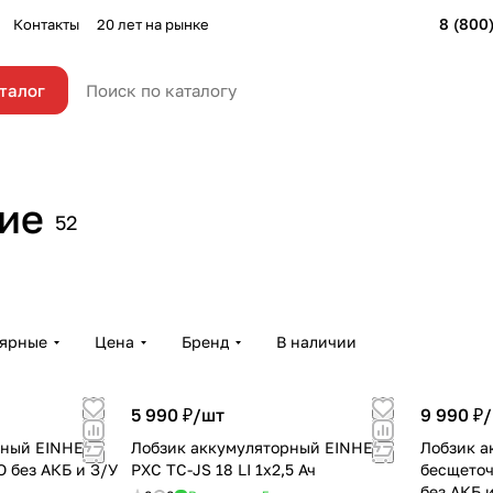
8 (800
Контакты
20 лет на рынке
талог
ие
52
лярные
Цена
Бренд
В наличии
5 990 ₽/
шт
9 990 ₽/
рный EINHELL
Лобзик аккумуляторный EINHELL
Лобзик а
O без АКБ и З/У
PXC TC-JS 18 LI 1х2,5 Ач
бесщето
без АКБ 