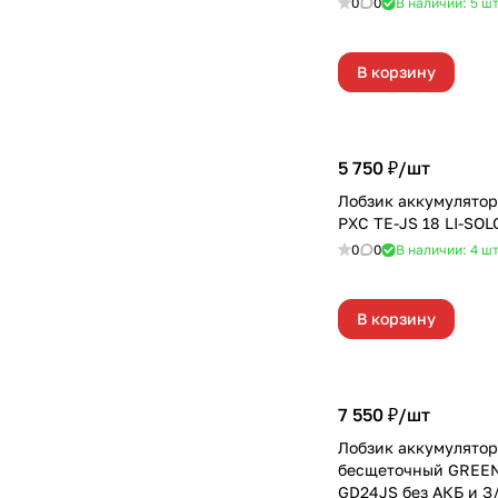
0
0
В наличии: 5
ш
В корзину
5 750 ₽/
шт
Лобзик аккумулято
PXC TE-JS 18 LI-SOL
0
0
В наличии: 4
ш
В корзину
7 550 ₽/
шт
Лобзик аккумулято
бесщеточный GRE
GD24JS без АКБ и З