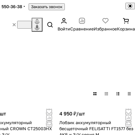
) 550-36-38
Заказать звонок
Войти
Сравнение
Избранное
Корзина
шт
4 950 ₽/
шт
ккумуляторный
Лобзик аккумуляторный
чный CROWN CT25003HX
бесщеточный FELISATTI FT1577 без
и З/У
АКБ и З/У серия М