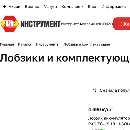
Акции
Бренды
Услуги
Компания
Блог
Информация
Ка
Интернет-магазин INBENZO
Главная
Каталог
Инструменты
Лобзики и комплектующие
Лобзики
Лобзики и комплектующ
аккумуляторные
Лобзики сетевые
7 товаров
45 товаров
Сначала попу
4 690 ₽/
шт
Лобзик аккумулято
PXC TC-JS 18 LI-SOL