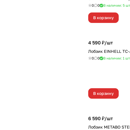
0
0
В наличии: 5
ш
В корзину
4 590 ₽/
шт
Лобзик EINHELL TC-
0
0
В наличии: 1
шт
В корзину
6 590 ₽/
шт
Лобзик METABO STEB