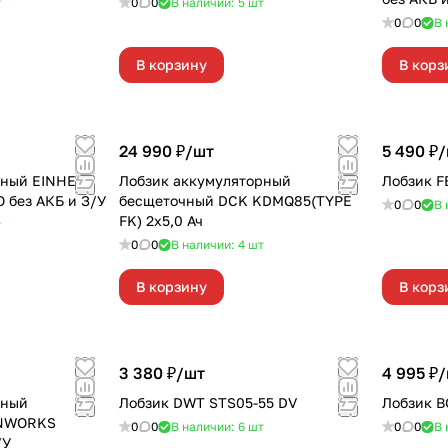
т
0
0
В наличии: 5
шт
0
0
В 
В корзину
В корз
24 990 ₽/
шт
5 490 ₽/
рный EINHELL
Лобзик аккумуляторный
Лобзик F
O без АКБ и З/У
бесщеточный DCK KDMQ85(TYPE
0
0
В 
FK) 2х5,0 Ач
т
0
0
В наличии: 4
шт
В корзину
В корз
3 380 ₽/
шт
4 995 ₽/
рный
Лобзик DWT STS05-55 DV
Лобзик B
ENWORKS
0
0
В наличии: 6
шт
0
0
В 
/У