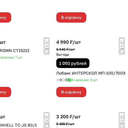
ину
В корзину
шт
4 990 ₽/
шт
6 040 ₽/
шт
CROWN СТ15212
Выгода
наличии: 7
шт
1 050 рублей
Лобзик ИНТЕРСКОЛ МП-100/700Э
0
0
В наличии: 5
шт
ину
В корзину
шт
3 200 ₽/
шт
5 485 ₽/
шт
INHELL TC-JS 80/1