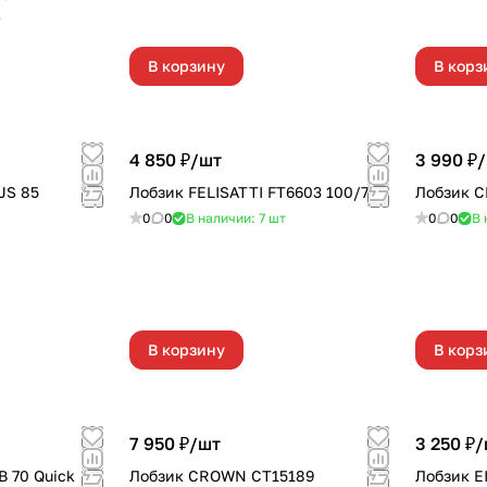
т
В корзину
В корз
4 850 ₽/
шт
3 990 ₽/
JS 85
Лобзик FELISATTI FT6603 100/710
Лобзик 
0
0
В наличии: 7
шт
0
0
В 
В корзину
В корз
7 950 ₽/
шт
3 250 ₽/
 70 Quick
Лобзик CROWN CT15189
Лобзик E