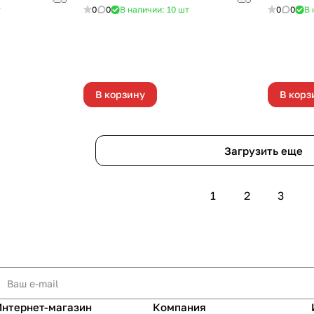
т
0
0
В наличии: 10
шт
0
0
В 
В корзину
В корз
Загрузить еще
1
2
3
Интернет-магазин
Компания