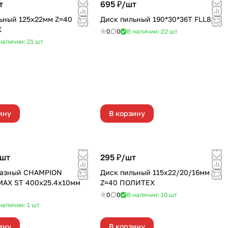
т
695 ₽/
шт
ьный 125х22мм Z=40
Диск пильный 190*30*36Т FLL806
Х
0
0
В наличии: 22
шт
наличии: 21
шт
ину
В корзину
шт
295 ₽/
шт
мазный CHAMPION
Диск пильный 115х22/20/16мм
AX ST 400х25.4х10мм
Z=40 ПОЛИТЕХ
0
0
В наличии: 10
шт
наличии: 1
шт
ину
В корзину