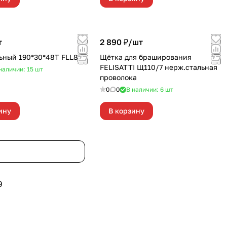
т
2 890 ₽/
шт
ьный 190*30*48Т FLL807
Щётка для браширования
FELISATTI Щ110/7 нерж.стальная
наличии: 15
шт
проволока
0
0
В наличии: 6
шт
ину
В корзину
9