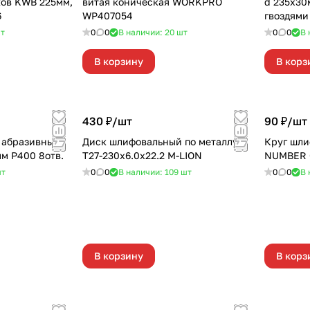
ков KWB 225мм,
витая коническая WORKPRO
d 235х30мм Z=24 де
6
WP407054
гвоздями
т
0
0
В наличии: 20
шт
0
0
В 
В корзину
В корз
430 ₽/
шт
90 ₽/
шт
 абразивный
Диск шлифовальный по металлу
Круг шли
м Р400 8отв.
T27-230x6.0x22.2 M-LION
NUMBER O
т
0
0
В наличии: 109
шт
0
0
В 
В корзину
В корз