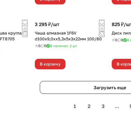
3 295 ₽/
шт
825 ₽/
ш
шва круглая
Чаша алмазная 1F6V
Диск пил
/FT8705
d100х9,0хх5,3х5х3х22мм 100/80
0
0
В 
0
0
В наличии: 2
шт
т
В корзину
В корз
Загрузить еще
1
2
3
...