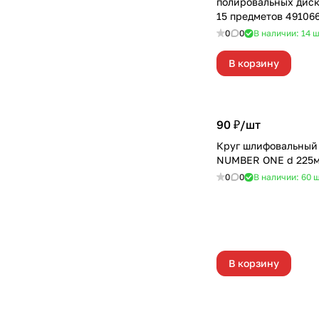
полировальных дис
15 предметов 49106
0
0
В наличии: 14
ш
В корзину
90 ₽/
шт
Круг шлифовальный
NUMBER ONE d 225м
0
0
В наличии: 60
ш
В корзину