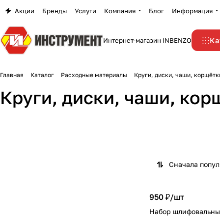
Акции
Бренды
Услуги
Компания
Блог
Информация
Ка
Интернет-магазин INBENZO
Главная
Каталог
Расходные материалы
Круги, диски, чаши, корщётк
Круги, диски, чаши, кор
Круги заточные и
Круги зачистные и
Гибкие алмазные круги
Диски алмазные
шлифовальные
обдирочные
16 товаров
28 товаров
Чаши алмазные
13 товаров
2 товара
5 товаров
Сначала попу
950 ₽/
шт
Набор шлифовальных