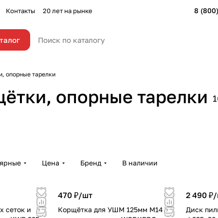
8 (800
Контакты
20 лет на рынке
талог
и, опорные тарелки
Диски 
щётки, опорные тарелки
1
Диски отрезные
твердо
Круги лепестковые
Круги 
21 товар
14 товар
1 товар
9 товаро
лярные
Цена
Бренд
В наличии
470 ₽/
шт
2 490 ₽/
 сеток и
Корщётка для УШМ 125мм М14
Диск пильный