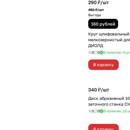
290 ₽/
шт
450 ₽/
шт
Выгода
160 рублей
Круг шлифовальный
мелкозернистый для
ДИОЛД
0
0
В наличии: 4
ш
В корзину
340 ₽/
шт
Диск абразивный 10
заточного станка 
0
0
В наличии: 10
ш
В корзину