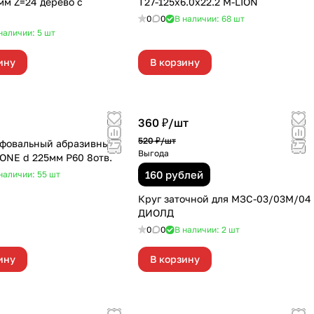
рево с
Т27-125х6.0х22.2 M-LION
0
0
В наличии: 68
шт
наличии: 5
шт
ину
В корзину
360 ₽/
шт
520 ₽/
шт
фовальный абразивный
Выгода
NE d 225мм Р60 8отв.
160 рублей
наличии: 55
шт
Круг заточной для МЗС-03/03М/04
ДИОЛД
0
0
В наличии: 2
шт
ину
В корзину