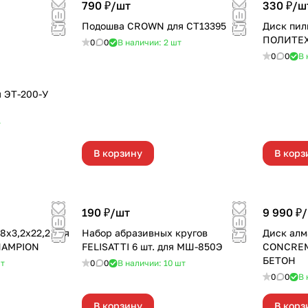
790 ₽/
шт
330 ₽/
ш
Подошва CROWN для СТ13395
Диск пил
ПОЛИТЕ
0
0
В наличии: 2
шт
0
0
В 
 ЭТ-200-У
т
В корзину
В корз
190 ₽/
шт
9 990 ₽/
8х3,2х22,2 для
Набор абразивных кругов
Диск ал
CHAMPION
FELISATTI 6 шт. для МШ-850Э
CONCREM
БЕТОН
т
0
0
В наличии: 10
шт
0
0
В 
В корзину
В корз