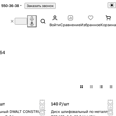
) 550-36-38
Заказать звонок
Войти
Сравнение
Избранное
Корзина
пильные
64
сплавные
Кордщетки
фибровальные
Опорные тарелки
ов
49 товаров
в
4 товара
шт
140 ₽/
шт
 DWALT CONSTRUCT
Диск шлифовальный по металлу