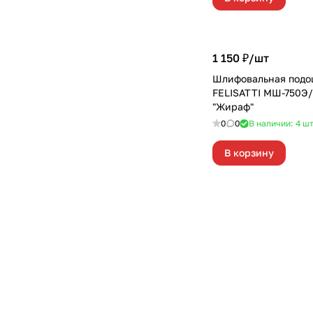
1 150 ₽/
шт
Шлифовальная подо
FELISATTI МШ-750Э
"Жираф"
0
0
В наличии: 4
ш
В корзину