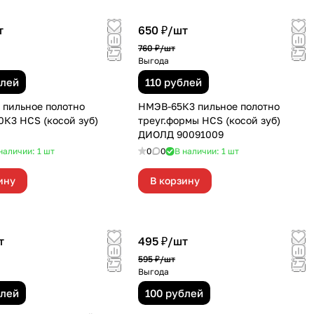
т
650 ₽/
шт
760 ₽/
шт
Выгода
блей
110 рублей
 пильное полотно
НМЭВ-65К3 пильное полотно
К3 HCS (косой зуб)
треуг.формы HCS (косой зуб)
ДИОЛД 90091009
наличии: 1
шт
0
0
В наличии: 1
шт
ину
В корзину
т
495 ₽/
шт
595 ₽/
шт
Выгода
блей
100 рублей