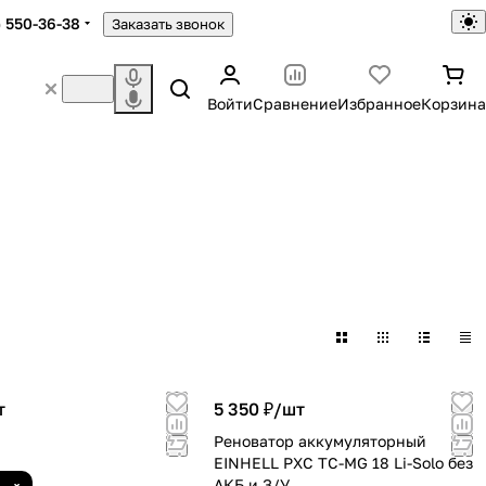
) 550-36-38
Заказать звонок
Войти
Сравнение
Избранное
Корзина
т
5 350 ₽/
шт
Реноватор аккумуляторный
EINHELL PXC TC-MG 18 Li-Solo без
АКБ и З/У