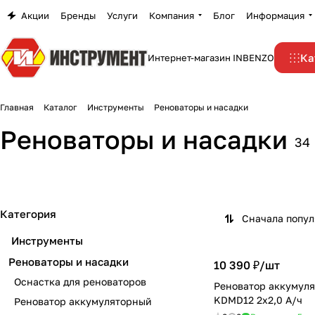
Акции
Бренды
Услуги
Компания
Блог
Информация
Ка
Интернет-магазин INBENZO
Главная
Каталог
Инструменты
Реноваторы и насадки
Оснастка для
Реноватор
Реноваторы и насадки
34
реноваторов
аккумуляторный
13 товаров
5 товаров
Категория
Сначала попу
Инструменты
Реноваторы и насадки
10 390 ₽/
шт
Оснастка для реноваторов
Реноватор аккумул
KDMD12 2х2,0 А/ч
Реноватор аккумуляторный