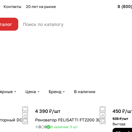
8 (800
Контакты
20 лет на рынке
талог
Реноватор сетевой
5 товаров
лярные
Цена
Бренд
В наличии
4 390 ₽/
шт
450 ₽/
ш
535 ₽/
шт
яторный DCK
Реноватор FELISATTI FT2200 300
Выгода
0
0
В наличии: 5
шт