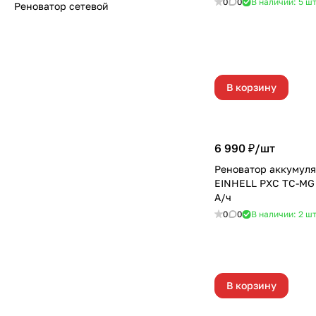
0
0
В наличии: 5
ш
Реноватор сетевой
В корзину
6 990 ₽/
шт
Реноватор аккумул
EINHELL PXC TC-MG 1
А/ч
0
0
В наличии: 2
ш
В корзину