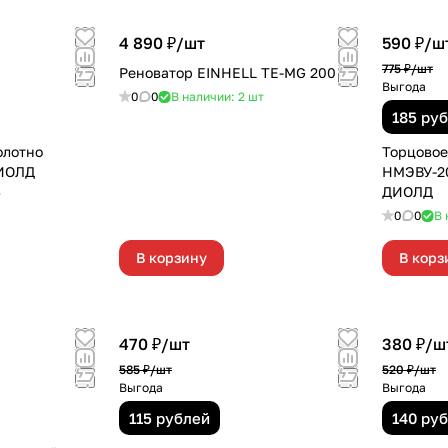
4 890 ₽/
шт
590 ₽/
ш
775 ₽/
шт
Реноватор EINHELL TE-MG 200 CE
Выгода
0
0
В наличии: 2
шт
185 ру
олотно
Торцовое
ИОЛД
НМЭВУ-20
ДИОЛД
т
0
0
В 
В корзину
В корз
470 ₽/
шт
380 ₽/
ш
585 ₽/
шт
520 ₽/
шт
Выгода
Выгода
115 рублей
140 ру