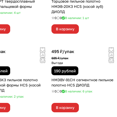
РТ твердосплавный
Торцовое пильное полотно
пальцевой формы
НМЭВ-20К3 HCS (косой зуб)
ДИОЛД
наличии: 4
шт
0
0
В наличии: 1
шт
ину
В корзину
пак
495 ₽/
упак
685 ₽/
упак
Выгода
блей
190 рублей
К3 пильное полотно
НМЭВУ-91СН сегментное пильное
ной формы HCS (косой
полотно HCS ДИОЛД
ОЛД
0
0
В наличии: 6
упак
наличии: 2
упак
ину
В корзину