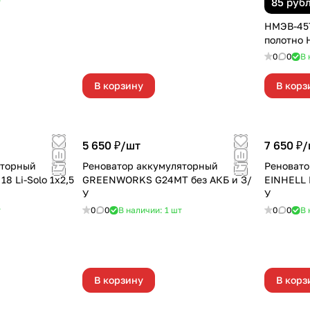
85 руб
т
НМЭВ-45Т
полотно 
0
0
В 
В корзину
В корз
5 650 ₽/
шт
7 650 ₽/
яторный
Реноватор аккумуляторный
Реновато
8 Li-Solo 1х2,5
GREENWORKS G24MT без АКБ и З/
EINHELL 
У
У
т
0
0
В наличии: 1
шт
0
0
В 
В корзину
В корз