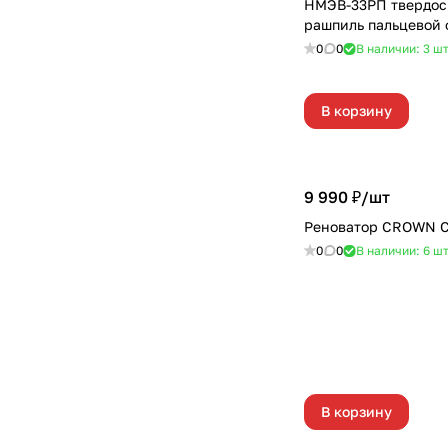
НМЭВ-33РП твердос
рашпиль пальцевой
0
0
В наличии: 3
ш
В корзину
9 990 ₽/
шт
Реноватор CROWN 
0
0
В наличии: 6
ш
В корзину