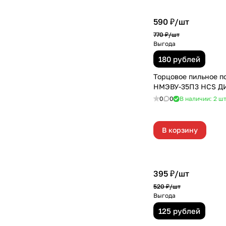
590 ₽/
шт
770 ₽/
шт
Выгода
180 рублей
Торцовое пильное п
НМЭВУ-35П3 HCS Д
0
0
В наличии: 2
ш
В корзину
395 ₽/
шт
520 ₽/
шт
Выгода
125 рублей