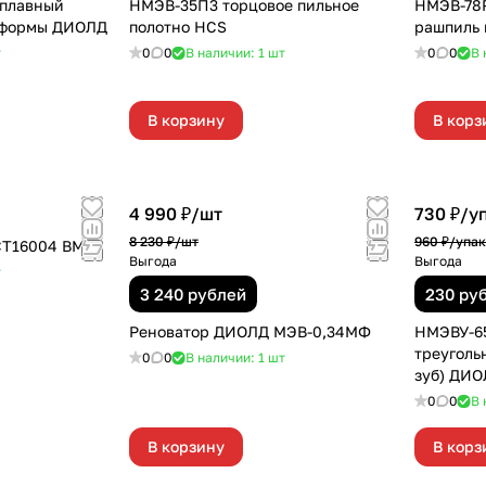
плавный
НМЭВ-35П3 торцовое пильное
НМЭВ-78
 формы ДИОЛД
полотно HCS
рашпиль 
т
0
0
В наличии: 1
шт
0
0
В 
В корзину
В корз
4 990 ₽/
шт
730 ₽/
у
8 230 ₽/
шт
960 ₽/
упак
СТ16004 ВМС
Выгода
Выгода
т
3 240 рублей
230 ру
Реноватор ДИОЛД МЭВ-0,34МФ
НМЭВУ-65
треуголь
0
0
В наличии: 1
шт
зуб) ДИ
0
0
В 
В корзину
В корз