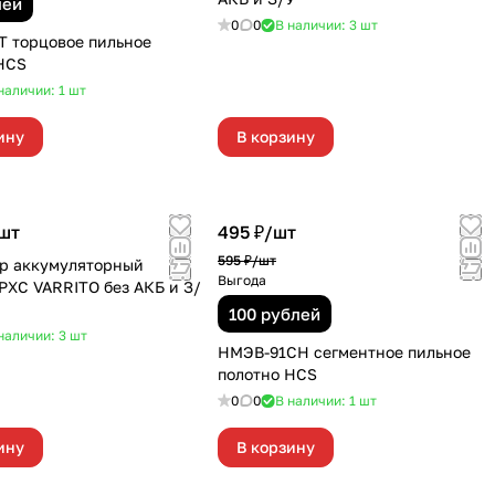
лей
0
0
В наличии: 3
шт
 торцовое пильное
HCS
наличии: 1
шт
ину
В корзину
шт
495 ₽/
шт
595 ₽/
шт
р аккумуляторный
Выгода
PXC VARRITO без АКБ и З/
100 рублей
наличии: 3
шт
НМЭВ-91СН сегментное пильное
полотно HCS
0
0
В наличии: 1
шт
ину
В корзину