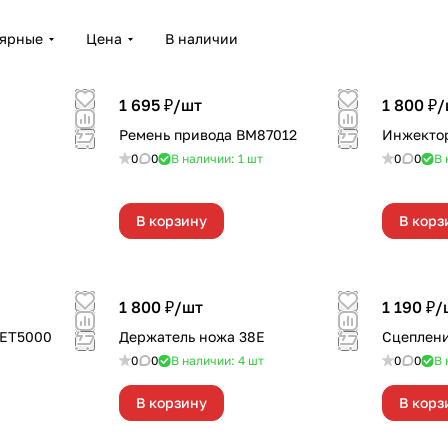
лярные
Цена
В наличии
1 695 ₽/
шт
1 800 ₽/
Е
Ремень привода BM87012
Инжектор
0
0
В наличии: 1
шт
0
0
В 
В корзину
В корз
1 800 ₽/
шт
1 190 ₽/
JET5000
Держатель ножа 38Е
Сцеплени
0
0
В наличии: 4
шт
0
0
В 
В корзину
В корз