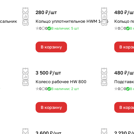
280 ₽/
шт
480 ₽/
ш
 сальник
Кольцо уплотнительное HWM 1405
Кольцо п
0
0
В наличии: 5
шт
0
0
В 
В корзину
В корз
3 500 ₽/
шт
480 ₽/
ш
Колесо рабочее HW 800
Подставк
т
0
0
В наличии: 2
шт
0
0
В 
В корзину
В корз
3 600 ₽/
шт
2 230 ₽/