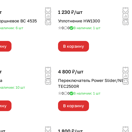
т
1 230 ₽/
шт
оршневое BC 4535
Уплотнение HW1300
наличии: 6
шт
0
0
В наличии: 1
шт
ину
В корзину
т
4 800 ₽/
шт
а
Переключатель Power Slider/NEW
TEC2500R
наличии: 10
шт
0
0
В наличии: 1
шт
ину
В корзину
шт
1 800 ₽/
шт