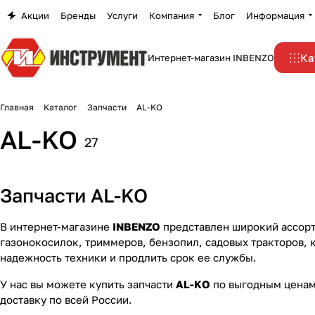
Акции
Бренды
Услуги
Компания
Блог
Информация
Ка
Интернет-магазин INBENZO
Главная
Каталог
Запчасти
AL-KO
AL-KO
27
Запчасти AL-KO
В интернет-магазине
INBENZO
представлен широкий ассор
газонокосилок, триммеров, бензопил, садовых тракторов, 
надежность техники и продлить срок ее службы.
У нас вы можете купить запчасти
AL-KO
по выгодным цена
доставку по всей России.