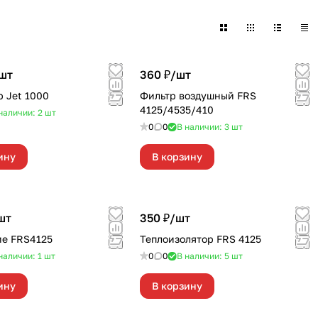
шт
360 ₽/
шт
 Jet 1000
Фильтр воздушный FRS
4125/4535/410
наличии: 2
шт
0
0
В наличии: 3
шт
ину
В корзину
шт
350 ₽/
шт
е FRS4125
Теплоизолятор FRS 4125
наличии: 1
шт
0
0
В наличии: 5
шт
ину
В корзину