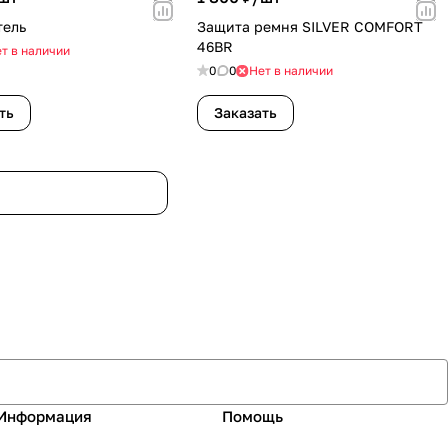
тель
Защита ремня SILVER COMFORT
46BR
т в наличии
0
0
Нет в наличии
ть
Заказать
Информация
Помощь