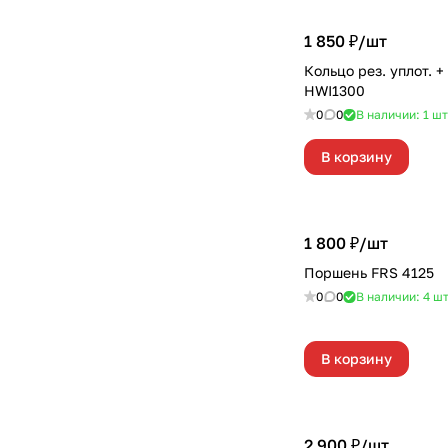
1 850 ₽/
шт
Кольцо рез. уплот. +
HWI1300
0
0
В наличии: 1
шт
В корзину
1 800 ₽/
шт
Поршень FRS 4125
0
0
В наличии: 4
ш
В корзину
2 900 ₽/
шт