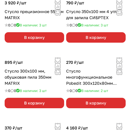
3 920 ₽/
шт
790 ₽/
шт
Стусло прецизионное 550мм
Стусло 350х100 мм 4 угла
MATRIX
для запила СИБРТЕХ
0
0
В наличии: 3
шт
0
0
В наличии: 3
шт
В корзину
В корзину
895 ₽/
шт
270 ₽/
шт
Стусло 300х100 мм,
Стусло
обушковая пила 350мм
многофункциональное
MATRIX
Pobedit 300х120х80мм
ПОЛИТЕХ
0
0
В наличии: 3
шт
0
0
В наличии: 2
шт
В корзину
В корзину
370 ₽/
шт
4 160 ₽/
шт