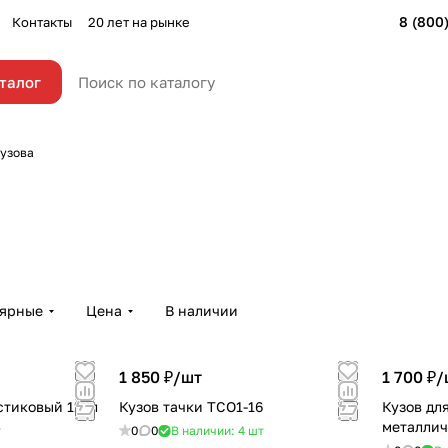
8 (800
Контакты
20 лет на рынке
талог
узова
лярные
Цена
В наличии
1 850 ₽/
шт
1 700 ₽/
стиковый 110л
Кузов тачки ТСО1-16
Кузов дл
металлич
т
0
0
В наличии: 4
шт