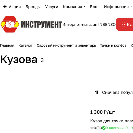
Акции
Бренды
Услуги
Компания
Блог
Информация
Ка
Интернет-магазин INBENZO
Главная
Каталог
Садовый инструмент и инвентарь
Тачки и колёса
К
Кузова
3
Сначала попу
1 300 ₽/
шт
Кузов для тачки пла
0
0
В наличии: 9
ш