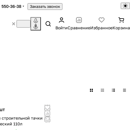
) 550-36-38
Заказать звонок
Войти
Сравнение
Избранное
Корзина
шт
я строительной тачки
еский 110л