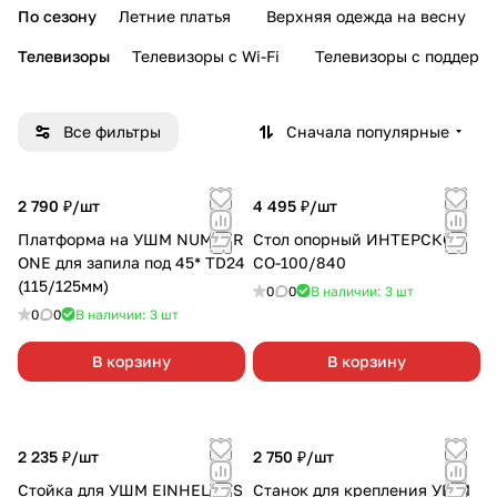
По сезону
Летние платья
Верхняя одежда на весну
Телевизоры
Телевизоры с Wi-Fi
Телевизоры с поддерж
Все фильтры
Сначала популярные
2 790 ₽/
шт
4 495 ₽/
шт
Платформа на УШМ NUMBER
Стол опорный ИНТЕРСКОЛ
ONE для запила под 45* TD24
СО-100/840
(115/125мм)
0
0
В наличии: 3
шт
0
0
В наличии: 3
шт
В корзину
В корзину
2 235 ₽/
шт
2 750 ₽/
шт
Стойка для УШМ EINHELL TS
Станок для крепления УШМ