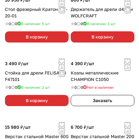
Стол фрезерный Кратон MT-
Держатель для дрели d43мм
20-01
WOLFCRAFT
0
0
В наличии: 5
шт
0
0
В наличии: 1
шт
В корзину
В корзину
3 490 ₽/
шт
4 390 ₽/
шт
Стойка для дрели FELISATTI
Козлы металлические
F47101
CHAMPION C1050
0
0
В наличии: 2
шт
0
0
Нет в наличии
В корзину
Заказать
15 980 ₽/
шт
6 700 ₽/
шт
Верстак стальной Master 600
Верстак стальной Master 200