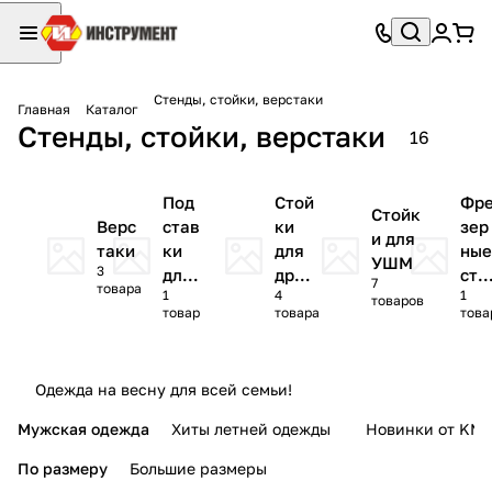
Стенды, стойки, верстаки
Главная
Каталог
Стенды, стойки, верстаки
16
Под
Стой
Фр
Стойк
Верс
став
ки
зер
и для
таки
ки
для
ны
УШМ
3
для
дрел
сто
7
товара
1
4
1
пил
ей
ы
товаров
товар
товара
това
ени
я
Одежда на весну для всей семьи!
Мужская одежда
Хиты летней одежды
Новинки от KMI
По размеру
Большие размеры