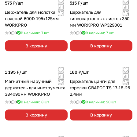
575 ₽/
шт
515 ₽/
шт
Держатель для молотка
Держатель для
поясной 600D 195х125мм
гипсокартонных листов 350
WORKPRO
мм WORKPRO WP329001
0
0
В наличии: 7
шт
0
0
В наличии: 7
шт
В корзину
В корзину
1 195 ₽/
шт
160 ₽/
шт
Магнитный наручный
Держатель цанги для
держатель для инструмента
горелки СВАРОГ TS 17-18-26
384х90мм WORKPRO
2,4мм
0
0
В наличии: 8
шт
0
0
В наличии: 20
шт
В корзину
В корзину