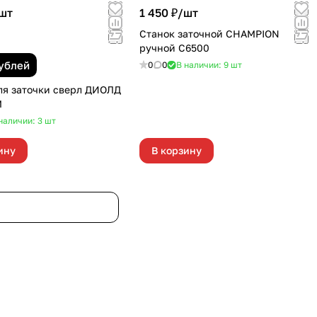
шт
1 450 ₽/
шт
Станок заточной CHAMPION
ручной С6500
рублей
0
0
В наличии: 9
шт
ля заточки сверл ДИОЛД
М
наличии: 3
шт
ину
В корзину