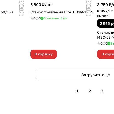
5 890 ₽/
шт
3 750 ₽/
6 315 ₽/
шт
150/150
Станок точильный BRAIT BSM-150N
Выгода
т
0
0
В наличии: 4
шт
2 565 
Станок д
МЗС-03 
0
0
В 
В корзину
В корз
Загрузить еще
1
2
3