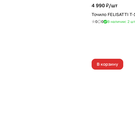
4 990 ₽/
шт
Точило FELISATTI Т-
0
0
В наличии: 2
ш
В корзину