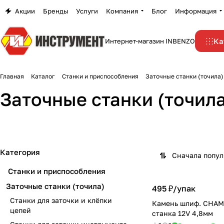
Акции
Бренды
Услуги
Компания
Блог
Информация
Ка
Интернет-магазин INBENZO
Главная
Каталог
Станки и приспособления
Заточные станки (точила)
Станки для заточки и
Станки для заточк
Заточные станки (точила
клёпки цепей
инструмента
16 товаров
35 товаров
Категория
Сначала попу
Станки и приспособления
Заточные станки (точила)
495 ₽/
упак
Станки для заточки и клёпки
Камень шлиф. CHAM
цепей
станка 12V 4,8мм