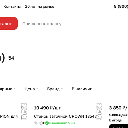
8 (800
Контакты
20 лет на рынке
талог
и
)
54
лярные
Цена
Бренд
В наличии
10 490 ₽/
шт
3 850 ₽/
5 880 ₽/
шт
PION для
Станок заточной CROWN 13547L
Выгода
0
0
В наличии: 5
шт