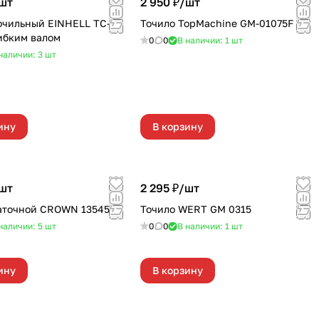
шт
2 950 ₽/
шт
очильный EINHELL TC-XG
Точило TopMachine GM-01075F
гибким валом
0
0
В наличии: 1
шт
наличии: 3
шт
ину
В корзину
шт
2 295 ₽/
шт
аточной CROWN 13545L
Точило WERT GM 0315
наличии: 5
шт
0
0
В наличии: 1
шт
ину
В корзину