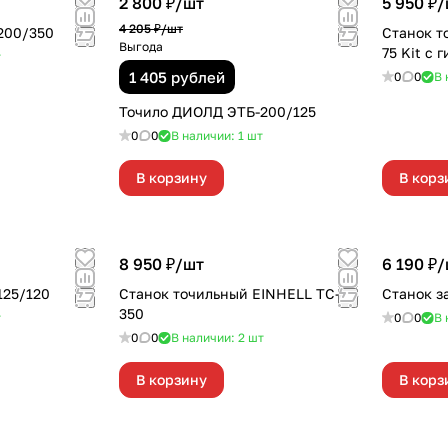
2 800 ₽/
шт
5 950 ₽/
4 205 ₽/
шт
-200/350
Станок т
Выгода
75 Kit с 
т
1 405 рублей
0
0
В 
Точило ДИОЛД ЭТБ-200/125
0
0
В наличии: 1
шт
В корзину
В корз
8 950 ₽/
шт
6 190 ₽/
125/120
Станок точильный EINHELL TC-US
Станок з
350
т
0
0
В 
0
0
В наличии: 2
шт
В корзину
В корз