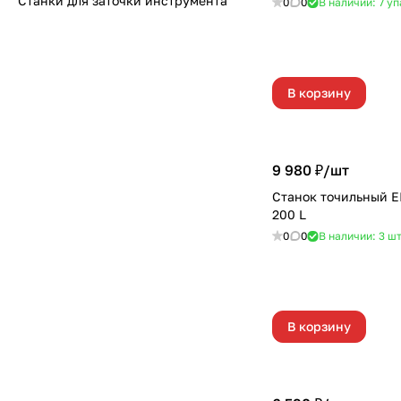
Станки для заточки инструмента
0
0
В наличии: 7
уп
В корзину
9 980 ₽/
шт
Станок точильный E
200 L
0
0
В наличии: 3
ш
В корзину