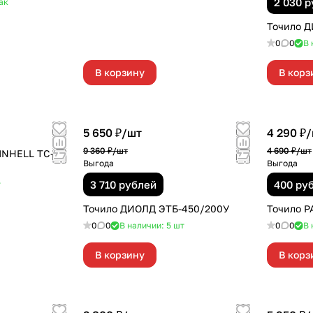
2 030 
ак
Точило Д
0
0
В 
В корзину
В корз
5 650 ₽/
шт
4 290 ₽/
9 360 ₽/
шт
4 690 ₽/
шт
INHELL TC-BG
Выгода
Выгода
3 710 рублей
400 ру
т
Точило ДИОЛД ЭТБ-450/200У
Точило P
0
0
В наличии: 5
шт
0
0
В 
В корзину
В корз