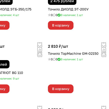
рублей
2 475 рублей
ИОЛД ЭТБ-350/175
Точило ДИОЛД ЭТ-200У
наличии: 4
шт
0
0
В наличии: 1
шт
ину
В корзину
шт
2 810 ₽/
шт
Точило TopMachine GM-02150
0
0
В наличии: 1
шт
блей
ATRIOT BG 110
наличии: 9
шт
ину
В корзину