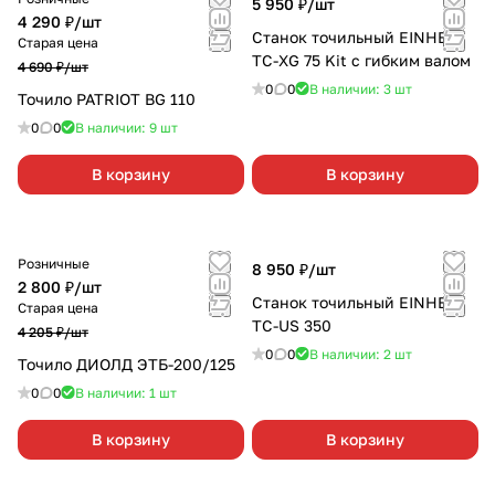
5 950 ₽/
шт
4 290 ₽/
шт
Станок точильный EINHELL
Старая цена
TC-XG 75 Kit с гибким валом
4 690 ₽/
шт
0
0
В наличии: 3
шт
Точило PATRIOT BG 110
0
0
В наличии: 9
шт
В корзину
В корзину
Розничные
8 950 ₽/
шт
2 800 ₽/
шт
Станок точильный EINHELL
Старая цена
TC-US 350
4 205 ₽/
шт
0
0
В наличии: 2
шт
Точило ДИОЛД ЭТБ-200/125
0
0
В наличии: 1
шт
В корзину
В корзину