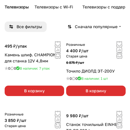
Телевизоры
Телевизоры с Wi-Fi
Телевизоры с поддерж
Все фильтры
Сначала популярные
Розничные
495 ₽/
упак
4 400 ₽/
шт
Камень шлиф. CHAMPION
Старая цена
для станка 12V 4,8мм
6 875 ₽/
шт
0
0
В наличии: 7
упак
Точило ДИОЛД ЭТ-200У
0
0
В наличии: 1
шт
В корзину
В корзину
Розничные
9 980 ₽/
шт
3 850 ₽/
шт
Станок точильный EINHELL
Старая цена