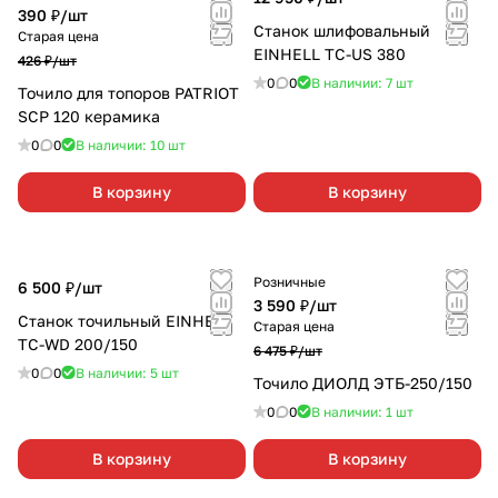
390 ₽/
шт
Станок шлифовальный
Старая цена
EINHELL TC-US 380
426 ₽/
шт
0
0
В наличии: 7
шт
Точило для топоров PATRIOT
SCP 120 керамика
0
0
В наличии: 10
шт
В корзину
В корзину
Розничные
6 500 ₽/
шт
3 590 ₽/
шт
Станок точильный EINHELL
Старая цена
TC-WD 200/150
6 475 ₽/
шт
0
0
В наличии: 5
шт
Точило ДИОЛД ЭТБ-250/150
0
0
В наличии: 1
шт
В корзину
В корзину